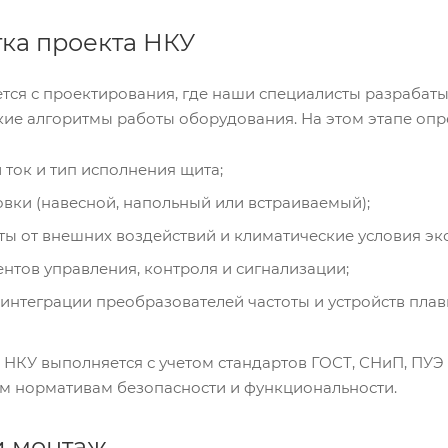
тка проекта НКУ
тся с проектирования, где наши специалисты разрабат
кие алгоритмы работы оборудования. На этом этапе опр
ток и тип исполнения щита;
вки (навесной, напольный или встраиваемый);
ты от внешних воздействий и климатические условия эк
нтов управления, контроля и сигнализации;
нтеграции преобразователей частоты и устройств плавн
НКУ выполняется с учетом стандартов ГОСТ, СНиП, ПУЭ 
ем нормативам безопасности и функциональности.
и монтаж