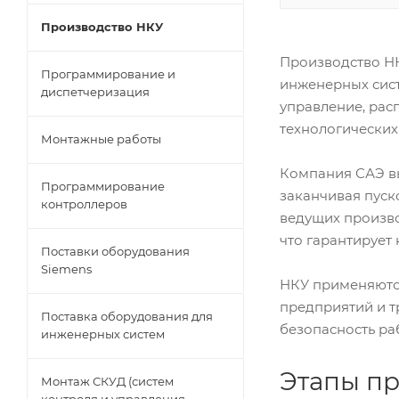
Производство НКУ
Производство НК
Программирование и
инженерных сист
диспетчеризация
управление, рас
технологических
Монтажные работы
Компания САЭ вы
Программирование
заканчивая пус
контроллеров
ведущих производ
что гарантирует
Поставки оборудования
Siemens
НКУ применяютс
предприятий и т
Поставка оборудования для
безопасность ра
инженерных систем
Этапы п
Монтаж СКУД (систем