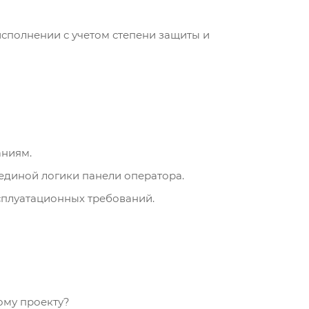
сполнении с учетом степени защиты и
аниям.
единой логики панели оператора.
сплуатационных требований.
ому проекту?