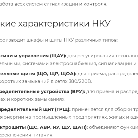
бота всех систем сигнализации и контроля.
кие характеристики НКУ
роизводит шкафы и щиты НКУ различных типов:
тики и управления (ЩАУ):
для регулирования технолог
ельными, системами электроснабжения, сигнализации и
ельные щиты (ЩО, ЩР, ЩОА):
для приема, распределен
коротких замыканий в сетях 380/220В.
ределительные устройства (ВРУ):
для приема и распре
ах и коротких замыканиях.
пределительный щит (ГРЩ):
применяется для сборки т
я энергии на промышленных предприятиях, жилых и ад
ктрощиты (ЩС, АВР, ЯУ, ЩУ, ЩАП):
объединяют функции
ереключения питания.