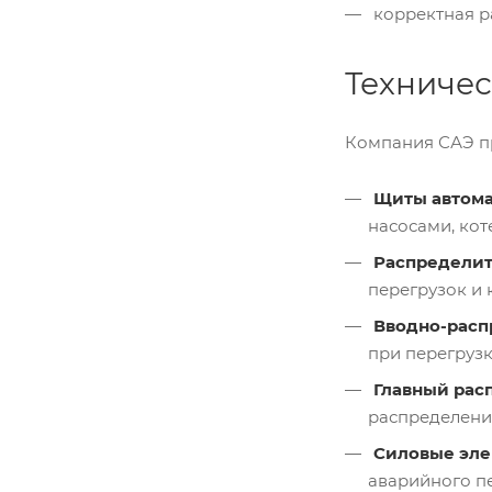
корректная ра
Техничес
Компания САЭ п
Щиты автома
насосами, кот
Распределит
перегрузок и 
Вводно-расп
при перегрузк
Главный рас
распределени
Силовые эле
аварийного п