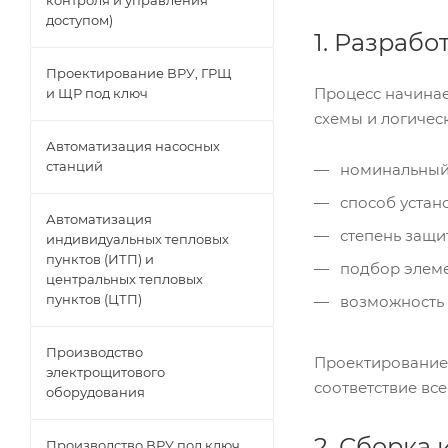
контроля и управления
доступом)
1. Разрабо
Проектирование ВРУ, ГРЩ
Процесс начинае
и ЩР под ключ
схемы и логичес
Автоматизация насосных
станций
номинальный 
способ устано
Автоматизация
степень защи
индивидуальных тепловых
пунктов (ИТП) и
подбор элеме
центральных тепловых
пунктов (ЦТП)
возможность и
Производство
Проектирование 
электрощитового
соответствие вс
оборудования
2. Сборка 
Производство ВРУ под ключ