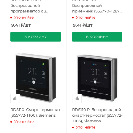
Беспроводной
Беспроводной
программатор с 3
приемник (S55770-T287),
зонами, fil pilote, авто-
Siemens
Уточняйте
Уточняйте
таймер (S55770-T282),
9.41
₽
/шт
9.41
₽
/шт
Siemens
В КОРЗИНУ
В КОРЗИНУ
RDS110: Смарт-термостат
RDS110.R: Беспроводной
(S55772-T100), Siemens
смарт-термостат (S55772-
T103), Siemens
Уточняйте
Уточняйте