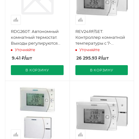
RDG260T: Автономный
REV24RF/SET:
комнатный термостат.
Контроллер комнатной
Выходы регулируются
температуры с 7-
(постоянный ток) или
дневным расписанем и
Уточняйте
Уточняйте
вкл/выкл. Фанкойл (3-
работой по радиоканалу
9.41
₽
/шт
26 295.93
₽
/шт
ступенчатый вентилятор
(BPZ:REV24RF/SET),
постоянного тока) или
Siemens
В КОРЗИНУ
В КОРЗИНУ
универсальное
применение (BPZ:
S55770-T458), Siemens