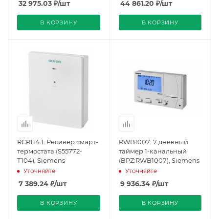
32 975.03
₽
/шт
44 861.20
₽
/шт
В КОРЗИНУ
В КОРЗИНУ
RCR114.1: Ресивер смарт-
RWB1007: 7 дневный
термостата (S55772-
таймер 1-канальный
T104), Siemens
(BPZ:RWB1007), Siemens
Уточняйте
Уточняйте
7 389.24
₽
/шт
9 936.34
₽
/шт
В КОРЗИНУ
В КОРЗИНУ