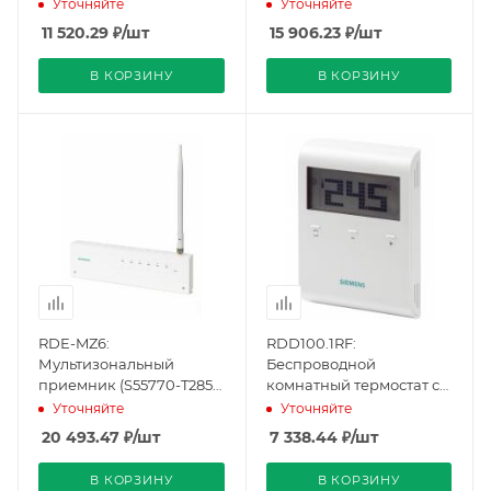
(S55770-T281), Siemens
(S55770-T282), Siemens
Уточняйте
Уточняйте
11 520.29
₽
/шт
15 906.23
₽
/шт
В КОРЗИНУ
В КОРЗИНУ
RDE-MZ6:
RDD100.1RF:
Мультизональный
Беспроводной
приемник (S55770-T285),
комнатный термостат с
Siemens
батарейками DC 3 В
Уточняйте
Уточняйте
(S55770-T319), Siemens
20 493.47
₽
/шт
7 338.44
₽
/шт
В КОРЗИНУ
В КОРЗИНУ