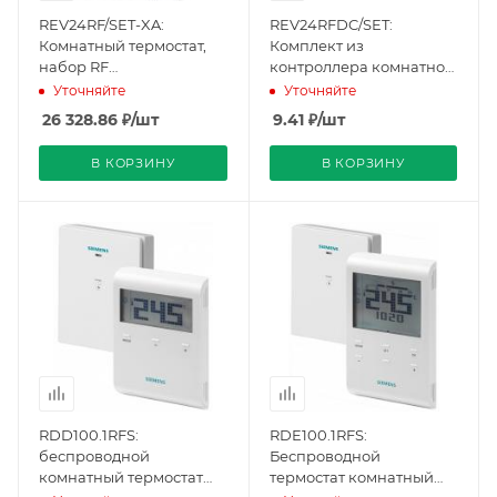
REV24RF/SET-XA:
REV24RFDC/SET:
Комнатный термостат,
Комплект из
набор RF
контроллера комнатной
(BPZ:REV24RF/SET-XA),
температуры с 7-
Уточняйте
Уточняйте
Siemens
дневным расписанием и
26 328.86
₽
/шт
9.41
₽
/шт
радиоприёмника для
получения сигнала
В КОРЗИНУ
В КОРЗИНУ
времени
(BPZ:REV24RFDC/SET),
Siemens
RDD100.1RFS:
RDE100.1RFS:
беспроводной
Беспроводной
комнатный термостат
термостат комнатный