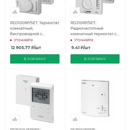
RDJ100RF/SET: Термостат
RDJ10RF/SET:
комнатный,
Радиочастотный
беспроводной с
комнатный термостат с
приемником (S55770-
24-часовым таймером
Уточняйте
Уточняйте
T380), Siemens
(передатчик и
12 905.77
₽
/шт
9.41
₽
/шт
приемник)
(BPZ:RDH10RF/SET),
В КОРЗИНУ
В КОРЗИНУ
Siemens
RDE100.1FPRFS:
RCR100FPRF: