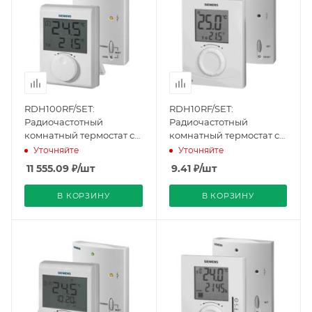
RDH100RF/SET:
RDH10RF/SET:
Радиочастотный
Радиочастотный
комнатный термостат с
комнатный термостат с
24-часовым таймером
24-часовым таймером
Уточняйте
Уточняйте
(передатчик и
(передатчик и
11 555.09
₽
/шт
9.41
₽
/шт
приемник)
приемник)
(BPZ:RDH100RF/SET),
(BPZ:RDH10RF/SET),
В КОРЗИНУ
В КОРЗИНУ
Siemens
Siemens