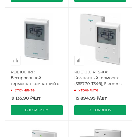
RDE100.1RF:
RDE100.1RFS-XA:
Беспроводной
Комнатный термостат
термостат комнатный с
(S55770-T346), Siemens
7-дневным
Уточняйте
Уточняйте
расписанеим, DC 3 В
9 135.90
₽
/шт
15 894.95
₽
/шт
(S55770-T320), Siemens
В КОРЗИНУ
В КОРЗИНУ