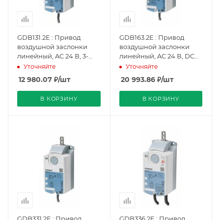
GDB131.2E : Привод
GDB163.2E : Привод
воздушной заслонки
воздушной заслонки
линейный, AC 24 В, 3-
линейный, AC 24 В, DC
точечный, 125 Н, 150 с
0…35 В настраиваемый,
Уточняйте
Уточняйте
(BPZ:GDB131.2E), Siemens
125 Н, 150 с,
12 980.07
₽
/шт
20 993.86
₽
/шт
потенциометр
(BPZ:GDB163.2E),
В КОРЗИНУ
В КОРЗИНУ
Siemens
GDB331.2E : Привод
GDB336.2E : Привод