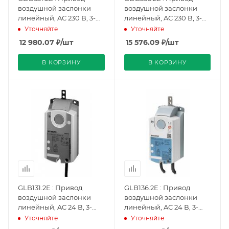
воздушной заслонки
воздушной заслонки
линейный, AC 230 В, 3-
линейный, AC 230 В, 3-
точечный, 125 Н, 150 с
точечный, 125 Н, 150 с, 2
Уточняйте
Уточняйте
(BPZ:GDB331.2E), Siemens
переключателя
12 980.07
₽
/шт
15 576.09
₽
/шт
(BPZ:GDB336.2E),
Siemens
В КОРЗИНУ
В КОРЗИНУ
GLB131.2E : Привод
GLB136.2E : Привод
воздушной заслонки
воздушной заслонки
линейный, AC 24 В, 3-
линейный, AC 24 В, 3-
точечный, 250 Н, 150 с
точечный, 250 Н, 150 с, 2
Уточняйте
Уточняйте
(BPZ:GLB131.2E), Siemens
переключателя