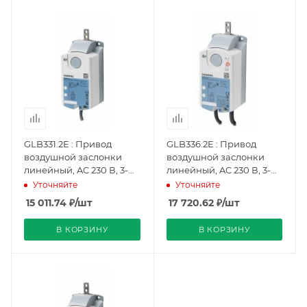
GLB331.2E : Привод
GLB336.2E : Привод
воздушной заслонки
воздушной заслонки
линейный, AC 230 В, 3-
линейный, AC 230 В, 3-
точечный, 250 Н, 150 с
точечный, 250 Н, 150 с, 2
Уточняйте
Уточняйте
(BPZ:GLB331.2E), Siemens
переключателя
15 011.74
₽
/шт
17 720.62
₽
/шт
(BPZ:GLB336.2E), Siemens
В КОРЗИНУ
В КОРЗИНУ