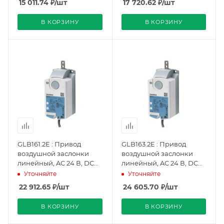
15 011.74
₽
/шт
17 720.62
₽
/шт
(BPZ:GLB136.2E), Siemens
В КОРЗИНУ
В КОРЗИНУ
GLB161.2E : Привод
GLB163.2E : Привод
воздушной заслонки
воздушной заслонки
линейный, AC 24 В, DС
линейный, AC 24 В, DC
0…10 В, 250 Н, 150 с,
0…35 В настраиваемый,
Уточняйте
Уточняйте
потенциометр
250 Н, 150 с,
22 912.65
₽
/шт
24 605.70
₽
/шт
(BPZ:GLB161.2E), Siemens
потенциометр
(BPZ:GLB163.2E), Siemens
В КОРЗИНУ
В КОРЗИНУ