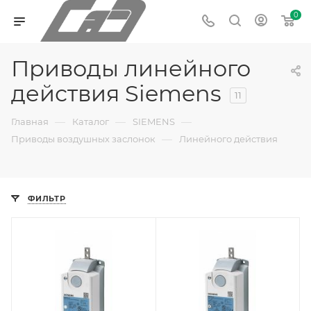
0
Приводы линейного
действия Siemens
11
—
—
—
Главная
Каталог
SIEMENS
—
Приводы воздушных заслонок
Линейного действия
ФИЛЬТР