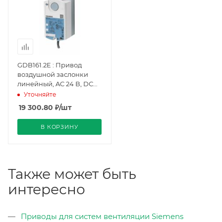
GDB161.2E : Привод
воздушной заслонки
линейный, AC 24 В, DС
0…10 В, 125 Н, 150 с,
Уточняйте
потенциометр
19 300.80
₽
/шт
(BPZ:GDB161.2E), Siemens
В КОРЗИНУ
Также может быть
интересно
Приводы для систем вентиляции Siemens