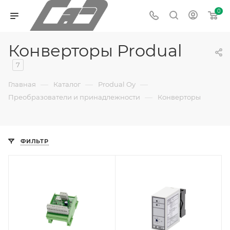
0
Конверторы Produal
7
—
—
—
Главная
Каталог
Produal Oy
—
Преобразователи и принадлежности
Конверторы
ФИЛЬТР