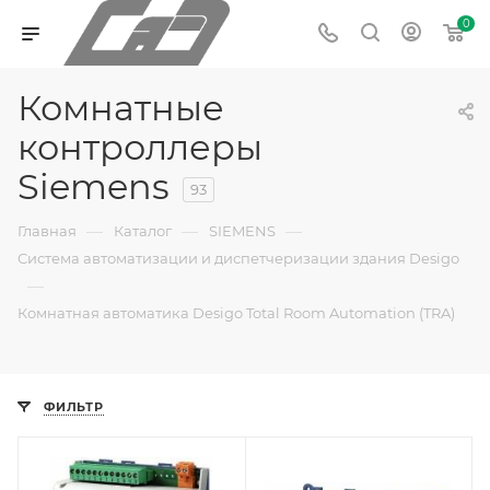
0
Комнатные
контроллеры
Siemens
93
—
—
—
Главная
Каталог
SIEMENS
Система автоматизации и диспетчеризации здания Desigo
—
Комнатная автоматика Desigo Total Room Automation (TRA)
ФИЛЬТР
Линейка продукции
Линейка продукции
Desigo
Desigo