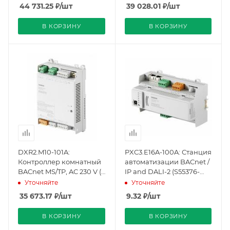
(S55376-C113), Siemens
(S55376-C114), Siemens
Кол-во
Кол-во
44 731.25
₽
/шт
39 028.01
₽
/шт
универсальных вх/
универсальных вх/
вых
вых
В КОРЗИНУ
В КОРЗИНУ
4
2
Линейка продукции
Линейка продукции
Desigo
Desigo
Кол-во тиристорных
выходов
4
Кол-во дискретных
выходов
3
DXR2.M10-101A:
PXC3.E16A-100A: Станция
Кол-во дискретных
Контроллер комнатный
автоматизации BACnet /
входов
BACnet MS/TP, AC 230 V (1
IP and DALI-2 (S55376-
1
DI, 2 UI,7 DO) (S55376-
C177), Siemens
Уточняйте
Уточняйте
C115), Siemens
Кол-во
35 673.17
₽
/шт
9.32
₽
/шт
универсальных вх/
вых
В КОРЗИНУ
В КОРЗИНУ
2