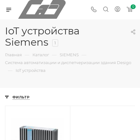
0
IoT устройства
Siemens
1
—
—
—
Главная
Каталог
SIEMENS
Система автоматизации и диспетчеризации здания Desigo
—
IoT устройства
ФИЛЬТР
Линейка продукции
Desigo