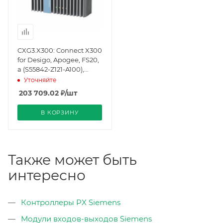
CXG3.X300: Connect X300
for Desigo, Apogee, FS20,
a (S55842-Z121-A100),
Siemens
Уточняйте
203 709.02
₽
/шт
В КОРЗИНУ
Также может быть
интересно
Контроллеры PX Siemens
Модули входов-выходов Siemens