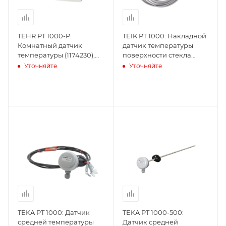
TEHR PT 1000-P:
TEIK PT 1000: Накладной
Комнатный датчик
датчик температуры
температуры (1174230),
поверхности стекла
Produal
(1174220), Produal
Уточняйте
Уточняйте
TEKA PT 1000: Датчик
TEKA PT 1000-500:
средней температуры
Датчик средней