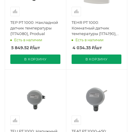
TEP PT 1000: Накладной
TEHR PT 1000:
датчик температуры
Комнатный датчик
(1174080), Produal
температуры (1174190),
Produal
Есть в наличии
Есть в наличии
5 849.52
₽
/шт
4 034.35
₽
/шт
В КОРЗИНУ
В КОРЗИНУ
TEU PT 1000: Наружный
TEAT PT 1000-450: