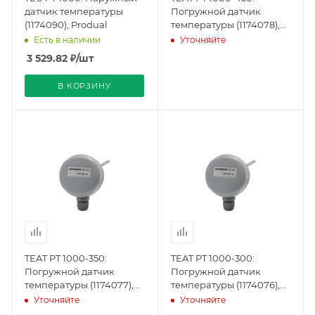
датчик температуры
Погружной датчик
(1174090), Produal
температуры (1174078),
Produal
Есть в наличии
Уточняйте
3 529.82
₽
/шт
В КОРЗИНУ
TEAT PT 1000-350:
TEAT PT 1000-300:
Погружной датчик
Погружной датчик
температуры (1174077),
температуры (1174076),
Produal
Produal
Уточняйте
Уточняйте