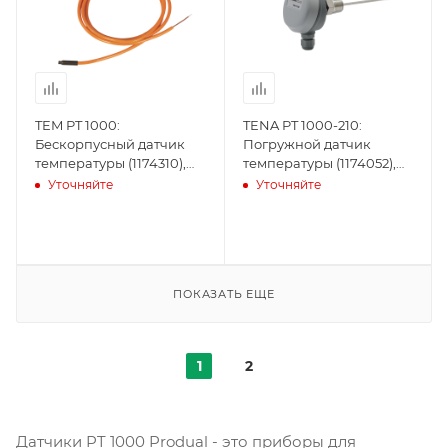
TEM PT 1000:
TENA PT 1000-210:
Бескорпусный датчик
Погружной датчик
температуры (1174310),
температуры (1174052),
Produal
Produal
Уточняйте
Уточняйте
ПОКАЗАТЬ ЕЩЕ
1
2
Датчики PT 1000 Produal - это приборы для