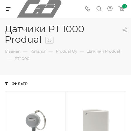
0
Датчики PT 1000
Produal
33
—
—
—
Главная
Каталог
Produal Oy
Датчики Produal
—
PT 1000
ФИЛЬТР