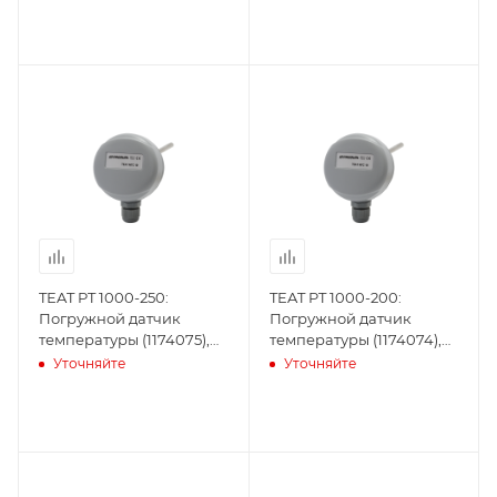
TEAT PT 1000-250:
TEAT PT 1000-200:
Погружной датчик
Погружной датчик
температуры (1174075),
температуры (1174074),
Produal
Produal
Уточняйте
Уточняйте