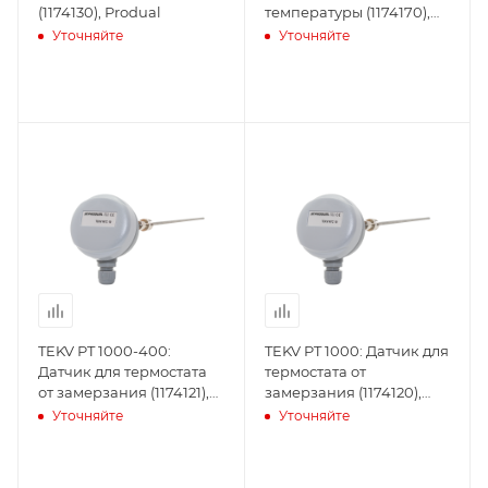
(1174130), Produal
температуры (1174170),
Produal
Уточняйте
Уточняйте
TEKV PT 1000-400:
TEKV PT 1000: Датчик для
Датчик для термостата
термостата от
от замерзания (1174121),
замерзания (1174120),
Produal
Produal
Уточняйте
Уточняйте