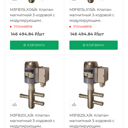
M3FB15LX06/A: Клапан
M3FB15LX15/A: Клапан
магнитный 3-ходовой с
магнитный 3-ходовой с
модулирующим
модулирующим
управлением,
управлением,
Уточняйте
Уточняйте
соединение пайкой,
соединение пайкой,
146 494.84
₽
/шт
146 494.84
₽
/шт
PN32, DN15, KVS 0.6, AC
PN32, DN15, KVS 1.5, AC 24
24 V (BPZ:M3FB15LX06/A),
V (BPZ:M3FB15LX15/A),
В КОРЗИНУ
В КОРЗИНУ
Siemens
Siemens
M3FB20LX/A: Клапан
M3FB25LX/A: Клапан
магнитный 3-ходовой с
магнитный 3-ходовой с
модулирующим
модулирующим