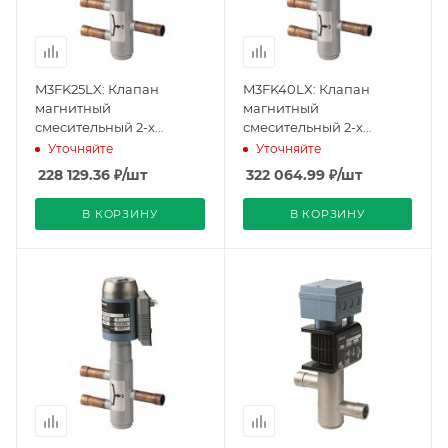
M3FK25LX: Клапан
M3FK40LX: Клапан
магнитный
магнитный
смесительный 2-х
смесительный 2-х
ходовой с
ходовой с
Уточняйте
Уточняйте
модулирующим
модулирующим
228 129.36
₽
/шт
322 064.99
₽
/шт
управлением,
управлением,
соединение пайкой,
соединение пайкой,
В КОРЗИНУ
В КОРЗИНУ
PN32, DN25, KVS 8, AC 24
PN32, DN40, KVS 20, AC
V (BPZ:M3FK25LX),
24 V (BPZ:M3FK40LX),
Siemens
Siemens