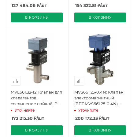
24 В (BPZ:MVL661.20-2.5),
24 В (BPZ:MVL661.25-6.3),
127 484.06
₽
/шт
154 322.81
₽
/шт
Siemens
Siemens
В КОРЗИНУ
В КОРЗИНУ
MVL661.32-12: Клапан для
MVS661.25-0.4N: Клапан
хладагентов,
электромагнитный
соединение пайкой, PN
(BPZ:MVS661.25-0.4N),
40, DN 32, KVS 12, AC/DC
Siemens
Уточняйте
Уточняйте
24 В (BPZ:MVL661.32-12),
172 215.30
₽
/шт
200 172.33
₽
/шт
Siemens
В КОРЗИНУ
В КОРЗИНУ