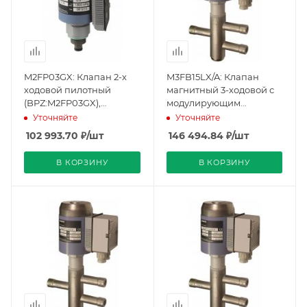
M2FP03GX: Клапан 2-х
M3FB15LX/A: Клапан
ходовой пилотный
магнитный 3-ходовой с
(BPZ:M2FP03GX),
модулирующим
Siemens
управлением,
Уточняйте
Уточняйте
соединение пайкой,
102 993.70
₽
/шт
146 494.84
₽
/шт
PN32, DN15, KVS 3, AC 24 V
(BPZ:M3FB15LX/A),
В КОРЗИНУ
В КОРЗИНУ
Siemens