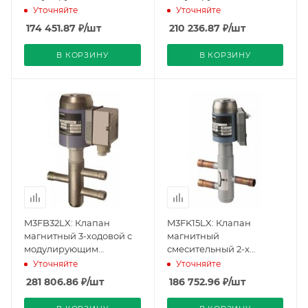
управлением,
управлением,
Уточняйте
Уточняйте
соединение пайкой,
соединение пайкой,
174 451.87
₽
/шт
210 236.87
₽
/шт
PN32, DN20, KVS 5, AC 24
PN32, DN25, KVS 8, AC 24
V (BPZ:M3FB20LX/A),
V (BPZ:M3FB25LX/A),
В КОРЗИНУ
В КОРЗИНУ
Siemens
Siemens
M3FB32LX: Клапан
M3FK15LX: Клапан
магнитный 3-ходовой с
магнитный
модулирующим
смесительный 2-х
управлением,
ходовой с
Уточняйте
Уточняйте
соединение пайкой,
модулирующим
281 806.86
₽
/шт
186 752.96
₽
/шт
PN32, DN32, KVS 12, AC 24
управлением,
V (BPZ:M3FB32LX),
соединение пайкой,