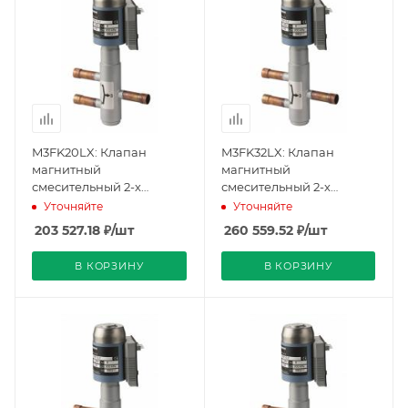
M3FK20LX: Клапан
M3FK32LX: Клапан
магнитный
магнитный
смесительный 2-х
смесительный 2-х
ходовой с
ходовой с
Уточняйте
Уточняйте
модулирующим
модулирующим
203 527.18
₽
/шт
260 559.52
₽
/шт
управлением,
управлением,
соединение пайкой,
соединение пайкой,
В КОРЗИНУ
В КОРЗИНУ
PN32, DN20, KVS 5, AC 24
PN32, DN32, KVS 12, AC 24
V (BPZ:M3FK20LX),
V (BPZ:M3FK32LX),
Siemens
Siemens