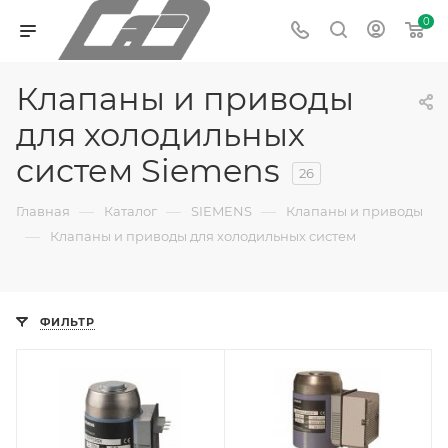
0
Клапаны и приводы
для холодильных
систем Siemens
26
—
—
—
Главная
Каталог
SIEMENS
Клапаны и приводы
—
Клапаны и приводы для холодильных систем
ФИЛЬТР