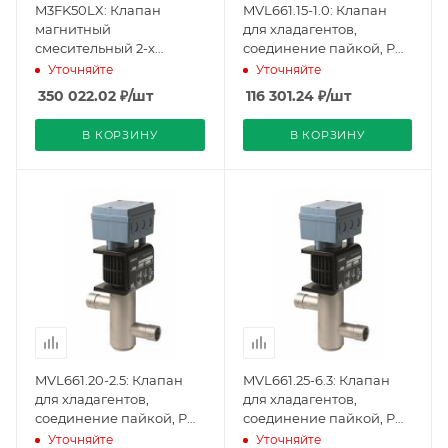
M3FK50LX: Клапан
MVL661.15-1.0: Клапан
магнитный
для хладагентов,
смесительный 2-х
соединение пайкой, PN
ходовой с
40, DN 15, KVS 1.0, AC/DC
Уточняйте
Уточняйте
модулирующим
24 В (BPZ:MVL661.15-1.0),
350 022.02
₽
/шт
116 301.24
₽
/шт
управлением,
Siemens
соединение пайкой,
В КОРЗИНУ
В КОРЗИНУ
PN32, DN50, KVS 30, AC
24 V (BPZ:M3FK50LX),
Siemens
MVL661.20-2.5: Клапан
MVL661.25-6.3: Клапан
для хладагентов,
для хладагентов,
соединение пайкой, PN
соединение пайкой, PN
40, DN 20, KVS 2.5, AC/DC
40, DN 25, KVS 6.3, AC/DC
Уточняйте
Уточняйте