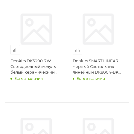
Denkirs DK3000-7W
Denkirs SMART LINEAR
Светодиодный модуль
Черный Светильник
белый керамический
линейный DK8004-BK
корпус
18W DIM 3000K-6000K
Есть в наличии
Есть в наличии