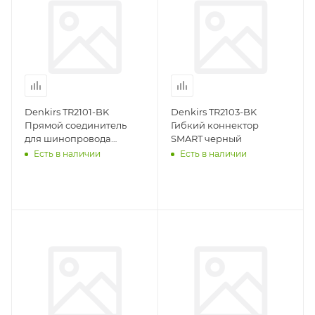
Denkirs TR2101-BK
Denkirs TR2103-BK
Прямой соединитель
Гибкий коннектор
для шинопровода
SMART черный
SMART черный
Есть в наличии
Есть в наличии