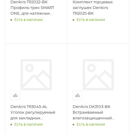
Denkirs TR2022-BK
Комплект торцевых
Профиль-трек SMART
заглушек Denkirs
ONE, для натяжных
TR2025-BK
потолков, 2 м,
Есть в наличии
Есть в наличии
алюминий, черный
Denkirs TR3045-AL
Denkirs DK3103-BK
Уголок регулируемый
Встраиваемый
для закладных
влагозащищенный
профилей ( комплект 2
светильник, IP65, до 10
Есть в наличии
Есть в наличии
шт)
Вт, LED, GU5,3, черный