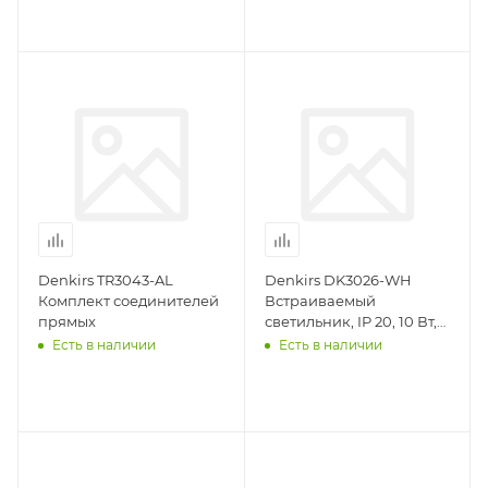
Denkirs TR3043-AL
Denkirs DK3026-WH
Комплект соединителей
Встраиваемый
прямых
светильник, IP 20, 10 Вт,
GU5.3, LED, белый,
Есть в наличии
Есть в наличии
пластик