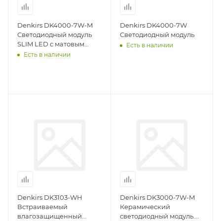
Denkirs DK4000-7W-M
Denkirs DK4000-7W
Светодиодный модуль
Светодиодный модуль
SLIM LED с матовым
Есть в наличии
рассеивателем, IP20,
Есть в наличии
120°, 7W, 4000K, белый,
керамический корпус
Denkirs DK3103-WH
Denkirs DK3000-7W-M
Встраиваемый
Керамический
влагозащищенный
светодиодный модуль.