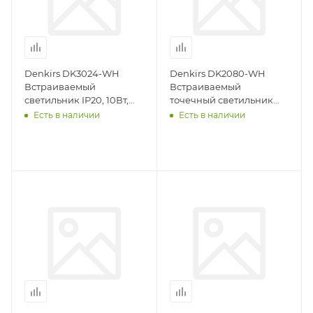
Denkirs DK3024-WH
Denkirs DK2080-WH
Встраиваемый
Встраиваемый
светильник IP20, 10Вт,
точечный светильник
GU5.3, LED, белый,
для натяжных ПВХ
Есть в наличии
Есть в наличии
пластик
потолков INVIZ, IP 20, до
15 Вт, GU10, LED, белый,
ABS-пластик