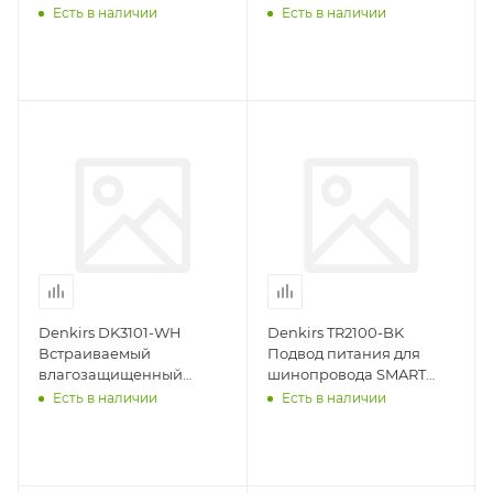
светильник, IP65, до 10
Белый с матовым
Есть в наличии
Есть в наличии
Вт, LED, GU5,3, белый
рассеивателем 120
градусов, 7 Вт, 3000К
Denkirs DK3101-WH
Denkirs TR2100-BK
Встраиваемый
Подвод питания для
влагозащищенный
шинопровода SMART
светильник, IP65, до 10
черный
Есть в наличии
Есть в наличии
Вт, LED, GU5,3, белый