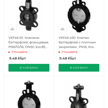
VKF46.50: Клапаны
VKF46.450: Клапан
баттерфляй, фланцевые,
Баттерфляй с плотным
PN6/10/16, DN50, kvs 85,
закрытием , PN16, Kvs
Плотное закрытие
20500, DN450, -10…120 C,
Уточняйте
Уточняйте
(BPZ:VKF46.50), Siemens
фланцевый
9.48
₽
/шт
9.48
₽
/шт
(BPZ:VKF46.450),
Siemens
В КОРЗИНУ
В КОРЗИНУ