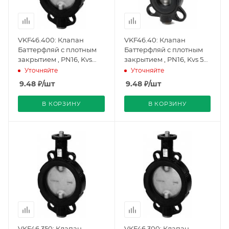
VKF46.400: Клапан
VKF46.40: Клапан
Баттерфляй с плотным
Баттерфляй с плотным
закрытием , PN16, Kvs
закрытием , PN16, Kvs 50,
14500, DN400, -10…120 C,
DN40, -10…120 C,
Уточняйте
Уточняйте
фланцевый
фланцевый
9.48
₽
/шт
9.48
₽
/шт
(BPZ:VKF46.400),
(BPZ:VKF46.40), Siemens
Siemens
В КОРЗИНУ
В КОРЗИНУ
VKF46.350: Клапан
VKF46.300: Клапан