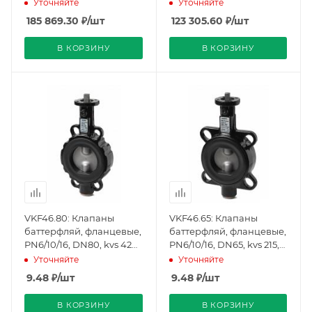
7200, плотное закрытие
4550, плотное закрытие
Уточняйте
Уточняйте
(BPZ:S55235-V147),
(BPZ:S55235-V146),
185 869.30
₽
/шт
123 305.60
₽
/шт
Siemens
Siemens
В КОРЗИНУ
В КОРЗИНУ
VKF46.80: Клапаны
VKF46.65: Клапаны
баттерфляй, фланцевые,
баттерфляй, фланцевые,
PN6/10/16, DN80, kvs 420,
PN6/10/16, DN65, kvs 215,
Плотное закрытие
Плотное закрытие
Уточняйте
Уточняйте
(BPZ:VKF46.80), Siemens
(BPZ:VKF46.65), Siemens
9.48
₽
/шт
9.48
₽
/шт
В КОРЗИНУ
В КОРЗИНУ