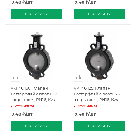
9.48
₽
/шт
9.48
₽
/шт
(BPZ:VKF46.250), Siemens
(BPZ:VKF46.200),
Siemens
В КОРЗИНУ
В КОРЗИНУ
VKF46.150: Клапан
VKF46.125: Клапан
Баттерфляй с плотным
Баттерфляй с плотным
закрытием , PN16, Kvs
закрытием , PN16, Kvs
2100, DN150, -10…120 C,
1010, DN125, -10…120 C,
Уточняйте
Уточняйте
фланцевый
фланцевый
9.48
₽
/шт
9.48
₽
/шт
(BPZ:VKF46.150), Siemens
(BPZ:VKF46.125), Siemens
В КОРЗИНУ
В КОРЗИНУ