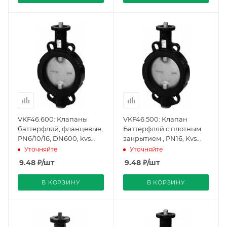
VKF46.600: Клапаны
VKF46.500: Клапан
баттерфляй, фланцевые,
Баттерфляй с плотным
PN6/10/16, DN600, kvs
закрытием , PN16, Kvs
29300, Плотное
21000, DN500, -10…120 C,
Уточняйте
Уточняйте
закрытие
фланцевый
9.48
₽
/шт
9.48
₽
/шт
(BPZ:VKF46.600),
(BPZ:VKF46.500),
Siemens
Siemens
В КОРЗИНУ
В КОРЗИНУ