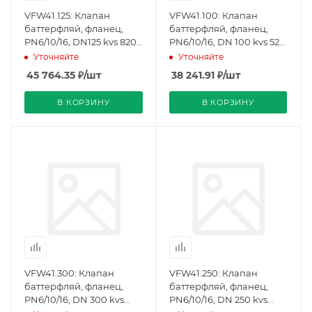
VFW41.125: Клапан
VFW41.100: Клапан
баттерфляй, фланец,
баттерфляй, фланец,
PN6/10/16, DN125 kvs 820,
PN6/10/16, DN 100 kvs 520,
плотное закрытие
плотное закрытие
Уточняйте
Уточняйте
(BPZ:S55235-V143),
(BPZ:S55235-V142),
45 764.35
₽
/шт
38 241.91
₽
/шт
Siemens
Siemens
В КОРЗИНУ
В КОРЗИНУ
VFW41.300: Клапан
VFW41.250: Клапан
баттерфляй, фланец,
баттерфляй, фланец,
PN6/10/16, DN 300 kvs
PN6/10/16, DN 250 kvs