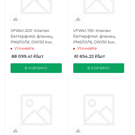
VFW41.200: Клапан
VFW41.150: Клапан
баттерфляй, фланец,
баттерфляй, фланец,
PN6/10/16, DN150 kvs
PN6/10/16, DN150 kvs
4000, плотное закрытие
1600, плотное закрытие
Уточняйте
Уточняйте
(BPZ:S55235-V145),
(BPZ:S55235-V144),
88 099.41
₽
/шт
61 654.22
₽
/шт
Siemens
Siemens
В КОРЗИНУ
В КОРЗИНУ