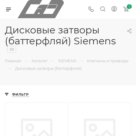
0
Дисковые затворы
(баттерфляй) Siemens
29
—
—
—
Главная
Каталог
SIEMENS
Клапаны и приводы
—
Дисковые затворы (баттерфляй)
ФИЛЬТР