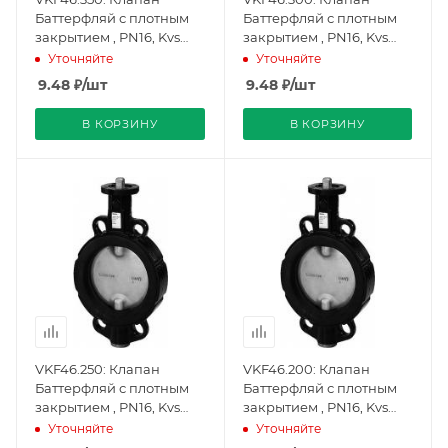
Баттерфляй с плотным
Баттерфляй с плотным
закрытием , PN16, Kvs
закрытием , PN16, Kvs
11500, DN350, -10…120 C,
8500, DN300, -10…120 C,
Уточняйте
Уточняйте
фланцевый
фланцевый
9.48
₽
/шт
9.48
₽
/шт
(BPZ:VKF46.350), Siemens
(BPZ:VKF46.300),
Siemens
В КОРЗИНУ
В КОРЗИНУ
VKF46.250: Клапан
VKF46.200: Клапан
Баттерфляй с плотным
Баттерфляй с плотным
закрытием , PN16, Kvs
закрытием , PN16, Kvs
6400, DN250, -10…120 C,
4000, DN200, -10…120 C,
Уточняйте
Уточняйте
фланцевый
фланцевый