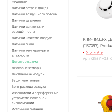
жидкости
Датчики ветра и дождя
Датчики воздушного потока
Датчики давления
Датчики движения и
освещённости
Датчики качества воздуха
KRM-RM3.3-X: Д
Датчики пыли
(1137097), Produ
Датчики температуры и
Уточняйте
влажности
Арт.: KRM-RM3.3-X
Детекторы дыма
Дисковые затворы
Дисплейные модули
Защитные гильзы
Зонт расхода воздуха
Извещатели и периферийные
устройства пожарной
сигнализации
Источники питания