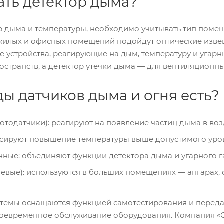
ать детектор дыма?
 дыма и температуры, необходимо учитывать тип помещ
 жилых и офисных помещений подойдут оптические изве
устройства, реагирующие на дым, температуру и угарны
странств, а детектор утечки дыма — для вентиляционны
ды датчиков дыма и огня есть?
тодатчики): реагируют на появление частиц дыма в воз
сируют повышение температуры выше допустимого уро
ые: объединяют функции детектора дыма и угарного га
евые): используются в больших помещениях — ангарах, с
темы оснащаются функцией самотестирования и передач
своевременное обслуживание оборудования. Компания «