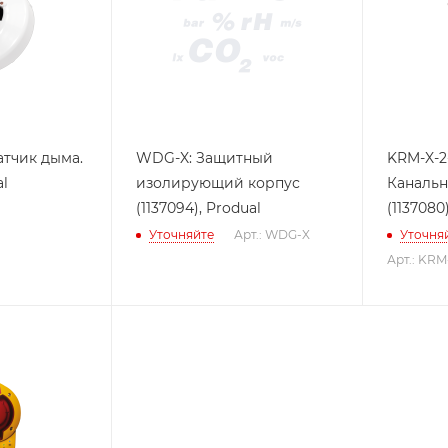
атчик дыма.
WDG-X: Защитный
KRM-X-2
al
изолирующий корпус
Канальн
(1137094), Produal
(1137080
Уточняйте
Арт.: WDG-X
Уточня
Арт.: KRM