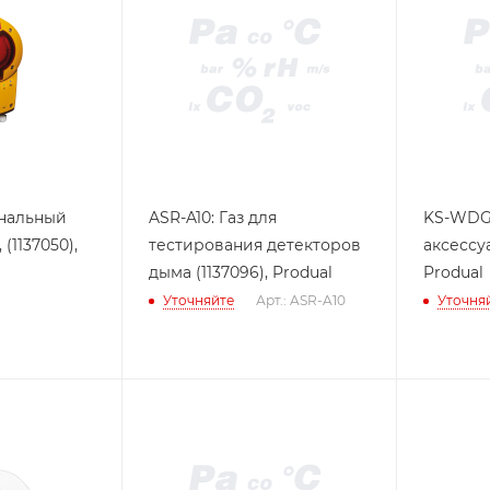
анальный
ASR-A10: Газ для
KS-WDG-
(1137050),
тестирования детекторов
аксессуа
дыма (1137096), Produal
Produal
Уточняйте
Арт.: ASR-A10
Уточня