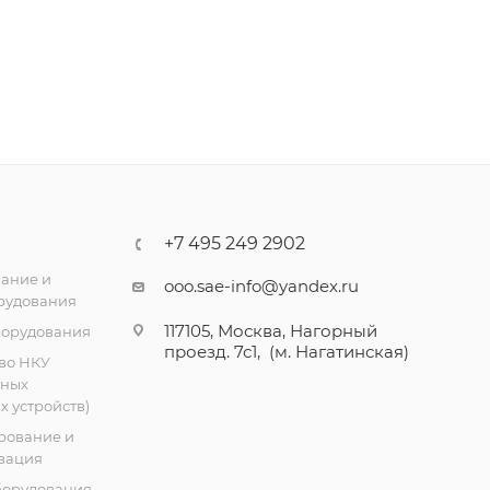
+7 495 249 2902
ание и
ooo.sae-info@yandex.ru
рудования
117105, Москва, Нагорный
борудования
проезд. 7с1, (м. Нагатинская)
во НКУ
тных
 устройств)
рование и
зация
борудования