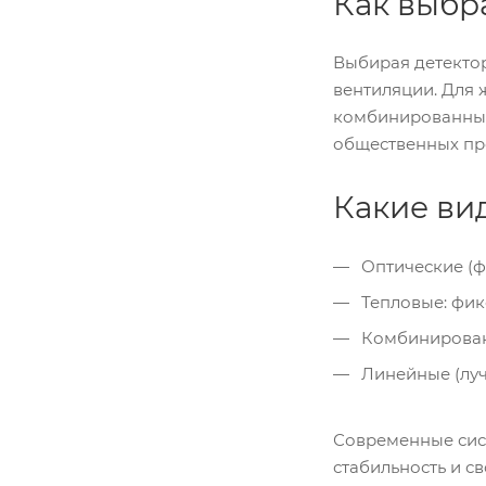
Как выбр
Выбирая детектор
вентиляции. Для
комбинированные 
общественных про
Какие ви
Оптические (фо
Тепловые: фик
Комбинированн
Линейные (луч
Современные сис
стабильность и 