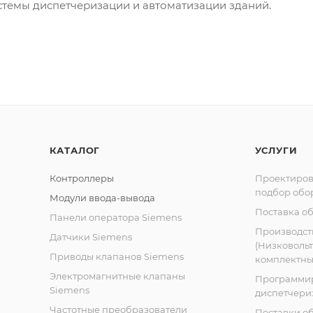
стемы диспетчеризации и автоматизации зданий.
КАТАЛОГ
УСЛУГИ
Контроллеры
Проектиров
подбор обо
Модули ввода-вывода
Поставка о
Панели оператора Siemens
Производст
Датчики Siemens
(Низковоль
Приводы клапанов Siemens
комплектных
Электромагнитные клапаны
Программи
Siemens
диспетчери
Частотные преобразователи
Поставки о