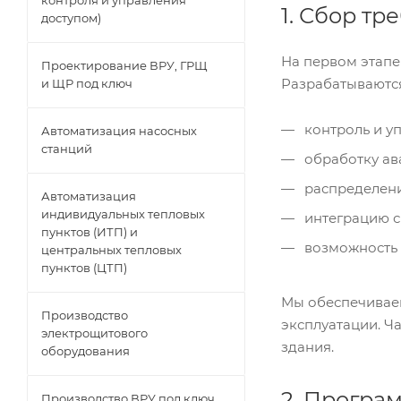
контроля и управления
1. Сбор т
доступом)
На первом этапе
Проектирование ВРУ, ГРЩ
Разрабатываются
и ЩР под ключ
контроль и у
Автоматизация насосных
станций
обработку ав
распределени
Автоматизация
индивидуальных тепловых
интеграцию с
пунктов (ИТП) и
возможность 
центральных тепловых
пунктов (ЦТП)
Мы обеспечиваем
Производство
эксплуатации. Ч
электрощитового
здания.
оборудования
2. Програ
Производство ВРУ под ключ