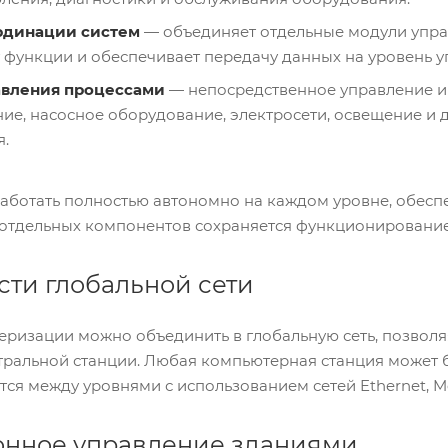
рдинации систем
— объединяет отдельные модули упра
 функции и обеспечивает передачу данных на уровень у
авления процессами
— непосредственное управление и
ие, насосное оборудование, электросети, освещение и д
.
аботать полностью автономно на каждом уровне, обесп
 отдельных компонентов сохраняется функционирование
ти глобальной сети
еризации можно объединить в глобальную сеть, позвол
тральной станции. Любая компьютерная станция может б
ся между уровнями с использованием сетей Ethernet, Mod
онное управление зданиями