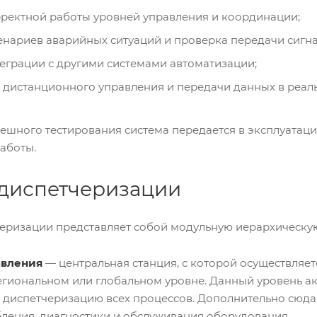
ректной работы уровней управления и координации;
енариев аварийных ситуаций и проверка передачи сигна
еграции с другими системами автоматизации;
 дистанционного управления и передачи данных в реал
пешного тестирования система передается в эксплуатаци
аботы.
 диспетчеризации
еризации представляет собой модульную иерархическую 
авления
— центральная станция, с которой осуществляет
егиональном или глобальном уровне. Данный уровень а
 диспетчеризацию всех процессов. Дополнительно сюда
ления, диагностики и обслуживания оборудования.