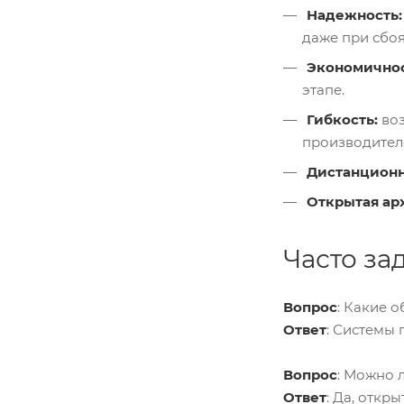
Надежность:
даже при сбо
Экономичнос
этапе.
Гибкость:
воз
производител
Дистанционн
Открытая ар
Часто за
Вопрос
: Какие 
Ответ
: Системы
Вопрос
: Можно 
Ответ
: Да, откр