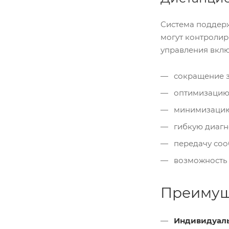
Система поддер
могут контролир
управления вклю
сокращение з
оптимизацию 
минимизацию 
гибкую диагн
передачу соо
возможность п
Преимущ
Индивидуал