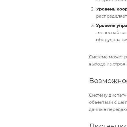
Уровень коо
распределяет
Уровень упр
теплоснабжен
оборудования
Система может р
выходе из строя
Возможнос
Систему диспетч
объектами с цен
данные передают
Дистанци