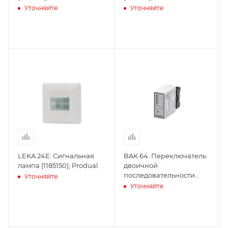
Уточняйте
Уточняйте
LEKA 24E: Сигнальная
BAK 64: Переключатель
лампа (1185150), Produal
двоичной
последовательности
Уточняйте
(1140010), Produal
Уточняйте