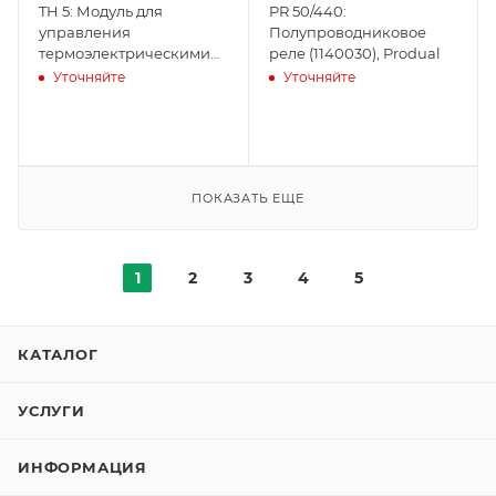
TH 5: Модуль для
PR 50/440:
управления
Полупроводниковое
термоэлектрическими
реле (1140030), Produal
приводами (1183090),
Уточняйте
Уточняйте
Produal
ПОКАЗАТЬ ЕЩЕ
1
2
3
4
5
КАТАЛОГ
УСЛУГИ
ИНФОРМАЦИЯ