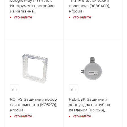
Google Play MYT-Andr:
TMS: Металлический
Инструмент настройки
подставка (9000480),
из магазина
Produal
(5100010000), Produal
Уточняйте
Уточняйте
KO IVS: Защитный короб
PEL-USK: Защитный
для термостата (KO5239),
корпус для патрубков
Produal
давления (1131020),
Produal
Уточняйте
Уточняйте