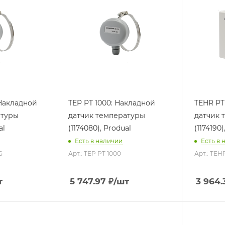
 Накладной
TEP PT 1000: Накладной
TEHR PT
атуры
датчик температуры
датчик 
al
(1174080), Produal
(1174190)
Есть в наличии
Есть в 
G
Арт.: TEP PT 1000
Арт.: TEH
т
5 747.97
₽
/шт
3 964.