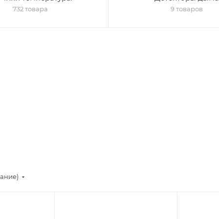
732 товара
9 товаров
вание)