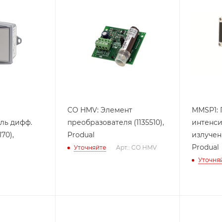
CO HMV: Элемент
MMSP1: 
ль дифф.
преобразователя (1135510),
интенси
70),
Produal
излучения (113
Produal
Уточняйте
Арт.: CO HMV
Уточня