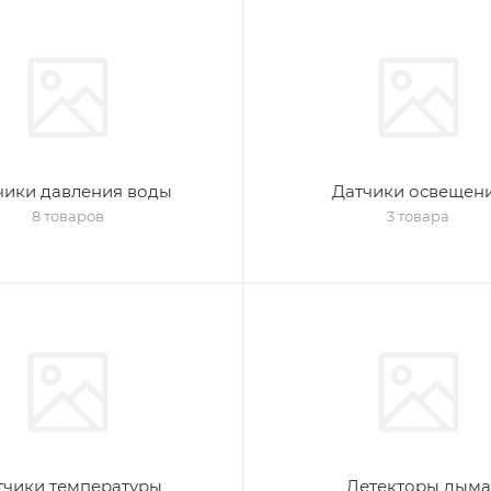
чики давления воды
Датчики освещен
8 товаров
3 товара
тчики температуры
Детекторы дыма