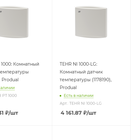
 1000: Комнатный
TEHR NI 1000-LG:
температуры
Комнатный датчик
, Produal
температуры (1178190),
Produal
наличии
R PT 1000
Есть в наличии
Арт.: TEHR NI 1000-LG
31
₽
/шт
4 161.87
₽
/шт