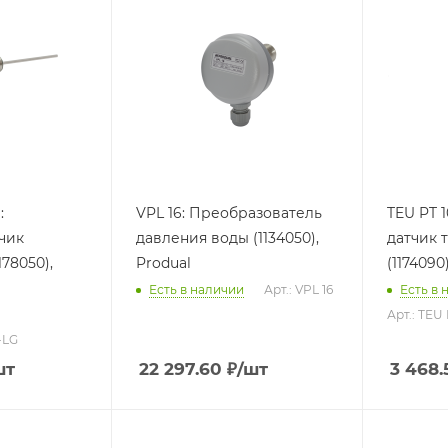
:
VPL 16: Преобразователь
TEU PT 
чик
давления воды (1134050),
датчик 
Produal
(1174090
Есть в наличии
Арт.: VPL 16
Есть в 
Арт.: TEU
-LG
шт
22 297.60
₽
/шт
3 468.