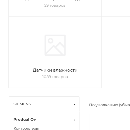
29 товаров
Датчики влажности
1089 товаров
SIEMENS
По умолчанию (убы
Produal Oy
Контроллеры