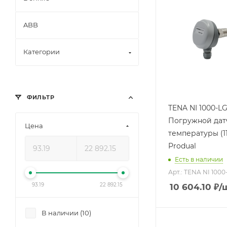
ABB
Категории
ФИЛЬТР
TENA NI 1000-LG
Погружной дат
Цена
температуры (1178050),
Produal
Есть в наличии
Арт.: TENA NI 1000
93.19
22 892.15
10 604.10
₽
/
В наличии (
10
)