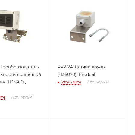
Преобразователь
RV2-24: Датчик дождя
вности солнечной
(1136070), Produal
3360),
Уточняйте
Арт.: RV2-24
йте
Арт.: MMSP1