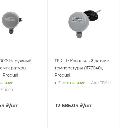
1000: Наружный
TEK LL: Канальный датчик
температуры
температуры (1177040),
), Produal
Produal
наличии
Есть в наличии
Арт.: TEK LL
 PT 1000
54
₽
/шт
12 685.04
₽
/шт