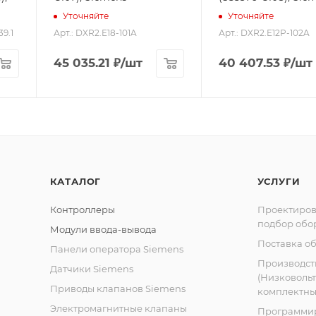
Уточняйте
Уточняйте
Кол-во
Кол-во
39.1
Арт.: DXR2.E18-101A
Арт.: DXR2.E12P-102A
универсальных
универсальных
вх/вых
вх/вых
45 035.21
₽
/шт
40 407.53
₽
/шт
4
2
КАТАЛОГ
УСЛУГИ
Контроллеры
Проектиров
подбор обо
Модули ввода-вывода
Поставка о
Панели оператора Siemens
Производст
Датчики Siemens
(Низковоль
Приводы клапанов Siemens
комплектных
Электромагнитные клапаны
Программи