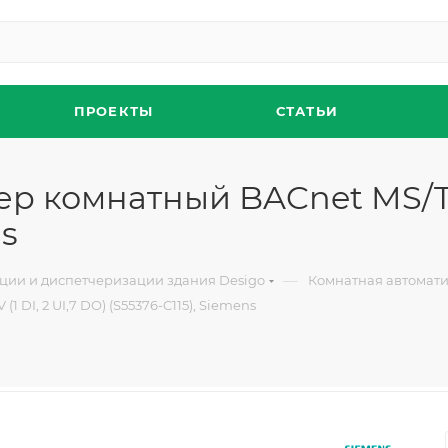
ПРОЕКТЫ
СТАТЬИ
р комнатный BACnet MS/TP, 
ns
—
ции и диспетчеризации здания Desigo
Комнатная автоматик
 DI, 2 UI,7 DO) (S55376-C115), Siemens