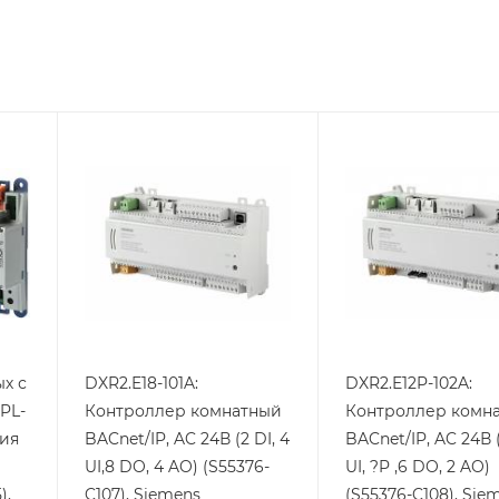
Линейка
Линейка
продукции
продукции
Desigo
Desigo
Кол-во
Кол-во
тиристорных
тиристорных
выходов
выходов
8
6
Кол-во
Кол-во
аналоговых
аналоговых
выходов
выходов
ых с
DXR2.E18-101A:
DXR2.E12P-102A:
4
2
PL-
Контроллер комнатный
Контроллер комн
Кол-во
Кол-во
ния
BACnet/IP, AC 24В (2 DI, 4
BACnet/IP, AC 24В (
дискретных
дискретных
UI,8 DO, 4 AO) (S55376-
UI, ?P ,6 DO, 2 AO)
входов
входов
),
C107), Siemens
(S55376-C108), Sie
2
1