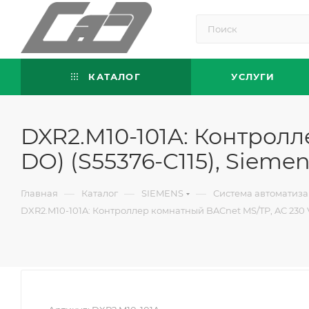
КАТАЛОГ
УСЛУГИ
DXR2.M10-101A: Контролле
DO) (S55376-C115), Sieme
—
—
—
Главная
Каталог
SIEMENS
Система автоматиза
DXR2.M10-101A: Контроллер комнатный BACnet MS/TP, AC 230 V (1