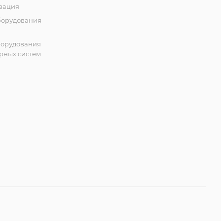
зация
борудования
борудования
рных систем