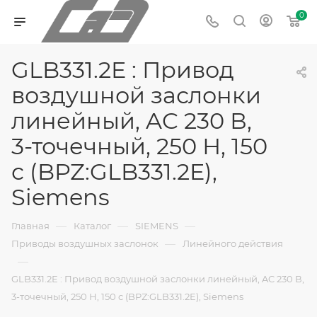
0
GLB331.2E : Привод
воздушной заслонки
линейный, AC 230 В,
3-точечный, 250 Н, 150
с (BPZ:GLB331.2E),
Siemens
—
—
—
Главная
Каталог
SIEMENS
—
Приводы воздушных заслонок
Линейного действия
—
GLB331.2E : Привод воздушной заслонки линейный, AC 230 В,
3-точечный, 250 Н, 150 с (BPZ:GLB331.2E), Siemens