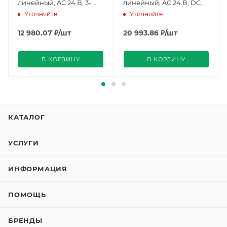
линейный, AC 24 В, 3-
линейный, AC 24 В, DC
точечный, 125 Н, 150 с
0…35 В настраиваемый,
Уточняйте
Уточняйте
(BPZ:GDB131.2E), Siemens
125 Н, 150 с,
потенциометр
12 980.07
₽
/шт
20 993.86
₽
/шт
(BPZ:GDB163.2E), Siemens
В КОРЗИНУ
В КОРЗИНУ
КАТАЛОГ
УСЛУГИ
ИНФОРМАЦИЯ
ПОМОЩЬ
БРЕНДЫ