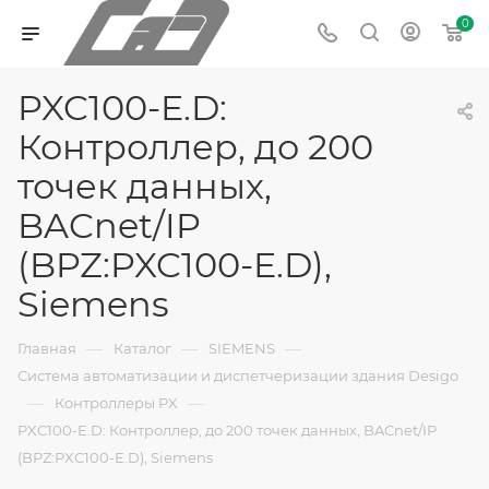
0
PXC100-E.D:
Контроллер, до 200
точек данных,
BACnet/IP
(BPZ:PXC100-E.D),
Siemens
—
—
—
Главная
Каталог
SIEMENS
Система автоматизации и диспетчеризации здания Desigo
—
—
Контроллеры PX
PXC100-E.D: Контроллер, до 200 точек данных, BACnet/IP
(BPZ:PXC100-E.D), Siemens