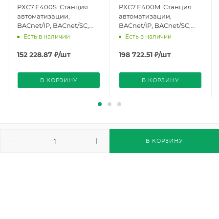
PXC7.E400S: Станция
PXC7.E400M: Станция
автоматизации,
автоматизации,
BACnet/IP, BACnet/SC,
BACnet/IP, BACnet/SC,
100 т/д (S55375-C111),
200 т/д (S55375-C110),
Есть в наличии
Есть в наличии
Siemens
Siemens
152 228.87
₽
/шт
198 722.51
₽
/шт
В КОРЗИНУ
В КОРЗИНУ
КАТАЛОГ
В КОРЗИНУ
УСЛУГИ
ИНФОРМАЦИЯ
ПОМОЩЬ