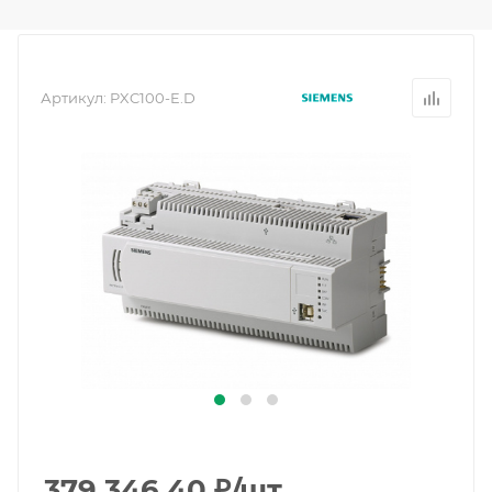
Артикул:
PXC100-E.D
379 346.40
₽
/шт