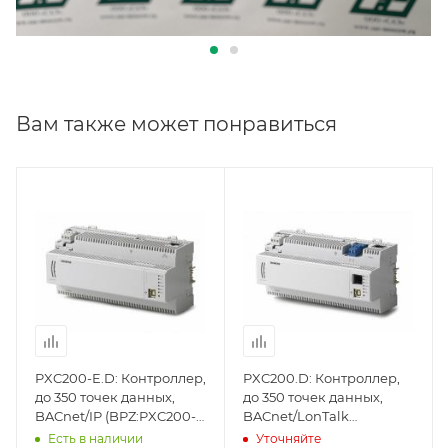
Вам также может понравиться
Линейка продукции
Линейка продукции
Desigo
Desigo
PXC200-E.D: Контроллер,
PXC200.D: Контроллер,
до 350 точек данных,
до 350 точек данных,
BACnet/IP (BPZ:PXC200-
BACnet/LonTalk
E.D), Siemens
(BPZ:PXC200.D), Siemens
Есть в наличии
Уточняйте