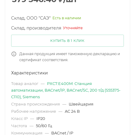
Склад, ООО "САЭ"
Есть в наличии
Склад, производителя
Уточняйте
КУПИТЬ В 1 КЛИК
Данная продукция имеет таможенную декларацию и
сертификат соответствия.
Характеристики
Товар аналог
—
PXC7.E400M: Станция
автоматизации, BACnet/IP, BACnet/SC, 200 т/д (S55375-
C110), Siemens
Страна происхождения
—
Швейцария
Рабочее напряжение
—
AC 24 В
Класс IP
—
IP20
Частота
—
50/60 Гц
Коммуникация
—
BACnet / IP