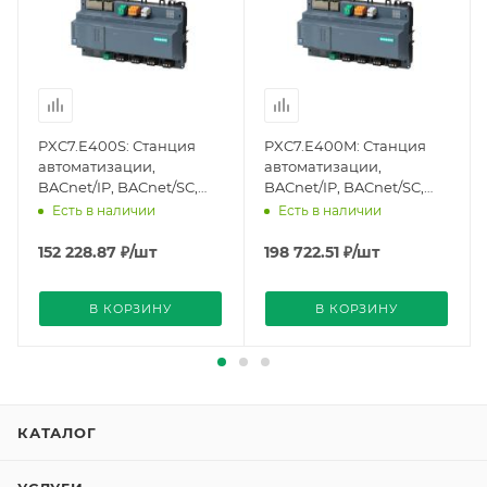
PXC7.E400S: Станция
PXC7.E400M: Станция
автоматизации,
автоматизации,
BACnet/IP, BACnet/SC,
BACnet/IP, BACnet/SC,
100 т/д (S55375-C111),
200 т/д (S55375-C110),
Есть в наличии
Есть в наличии
Siemens
Siemens
152 228.87
₽
/шт
198 722.51
₽
/шт
В КОРЗИНУ
В КОРЗИНУ
КАТАЛОГ