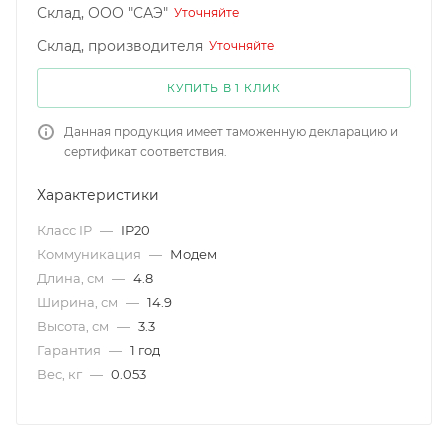
Склад, ООО "САЭ"
Уточняйте
Склад, производителя
Уточняйте
КУПИТЬ В 1 КЛИК
Данная продукция имеет таможенную декларацию и
сертификат соответствия.
Характеристики
Класс IP
—
IP20
Коммуникация
—
Модем
Длина, см
—
4.8
Ширина, см
—
14.9
Высота, см
—
3.3
Гарантия
—
1 год
Вес, кг
—
0.053