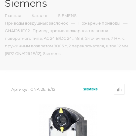
Siemens
—
—
—
Главная
Каталог
SIEMENS
—
—
Приводы воздушных заслонок
Пожарные приводы
GNA126.1E/12 : Привод противопожарного клапана
поворотного типа, AC 24 В/DC 24…48 В, 2-точечный, 7 Нм, с
пружинным возвратом 90/15 с, 2 переключателя, шток 12 мм
(BPZ:GNA126.1E/12), Siemens
Артикул:
GNA126.1E/12