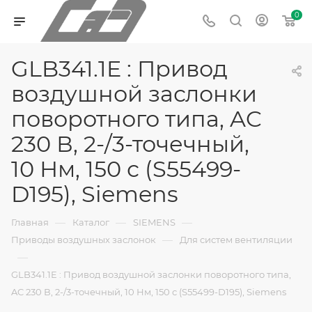
0
GLB341.1E : Привод
воздушной заслонки
поворотного типа, AC
230 В, 2-/3-точечный,
10 Нм, 150 с (S55499-
D195), Siemens
—
—
—
Главная
Каталог
SIEMENS
—
Приводы воздушных заслонок
Для систем вентиляции
—
GLB341.1E : Привод воздушной заслонки поворотного типа,
AC 230 В, 2-/3-точечный, 10 Нм, 150 с (S55499-D195), Siemens