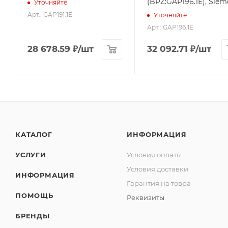
(BPZ:GAP196.1E), Siem
Уточняйте
Арт.: GAP191.1E
Уточняйте
Арт.: GAP196.1E
28 678.59
₽
/шт
32 092.71
₽
/шт
КАТАЛОГ
ИНФОРМАЦИЯ
УСЛУГИ
Условия оплаты
Условия доставки
ИНФОРМАЦИЯ
Гарантия на товра
ПОМОЩЬ
Реквизиты
БРЕНДЫ