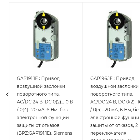
GAP191.1E : Привод
GAP196.1E : Привод
воздушной заслонки
воздушной заслонки
4
поворотного типа,
поворотного типа,
AC/DC 24 В, DC 0(2)...10 В
AC/DC 24 В, DC 0(2)...1
s
/ 0(4)...20 мА, 6 Нм, без
/ 0(4)...20 мА, 6 Нм, бе
электронной функции
электронной функци
защиты от отказов
защиты от отказов, 2
(BPZ:GAP191.1E), Siemens
переключателя