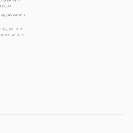
рование и
зация
борудования
борудования
рных систем