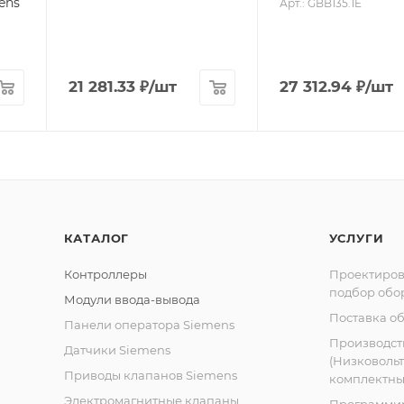
ens
Арт.: GBB135.1E
21 281.33
₽
/шт
27 312.94
₽
/шт
КАТАЛОГ
УСЛУГИ
Контроллеры
Проектиров
подбор обо
Модули ввода-вывода
Поставка о
Панели оператора Siemens
Производст
Датчики Siemens
(Низковоль
Приводы клапанов Siemens
комплектных
Электромагнитные клапаны