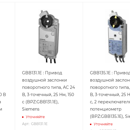
GBB131.1E : Привод
GBB135.1E : Приво
воздушной заслонки
воздушной засло
поворотного типа, AC 24
поворотного типа,
0 В
В, 3-точечный, 25 Нм, 150
В, 3-точечный, 25 Н
з
с (BPZ:GBB131.1E),
с, 2 переключателя
и
Siemens
потенциометр
(BPZ:GBB135.1E), S
Уточняйте
Арт.: GBB131.1E
Уточняйте