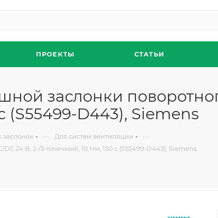
ПРОЕКТЫ
СТАТЬИ
ушной заслонки поворотного
 с (S55499-D443), Siemens
—
—
 заслонок
Для систем вентиляции
C 24 В, 2-/3-точечный, 10 Нм, 150 с (S55499-D443), Siemens