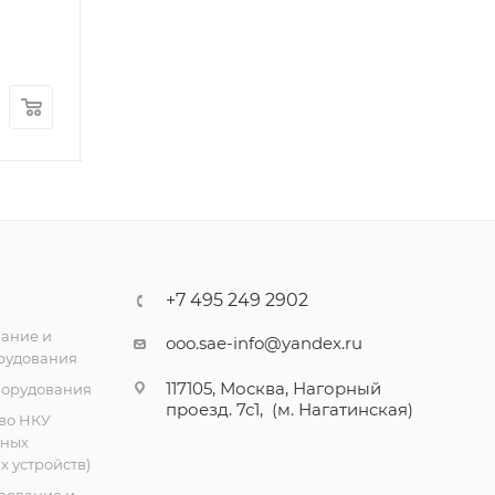
24 581.65
₽
/шт
31 296.08
₽
/
+7 495 249 2902
ание и
ooo.sae-info@yandex.ru
рудования
117105, Москва, Нагорный
борудования
проезд. 7с1, (м. Нагатинская)
во НКУ
тных
 устройств)