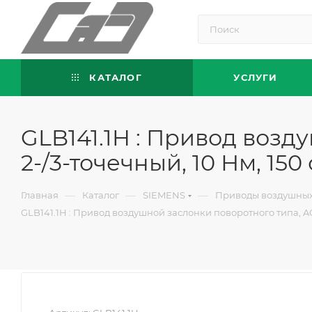
КАТАЛОГ
УСЛУГИ
GLB141.1H : Привод возд
2-/3-точечный, 10 Нм, 150
—
—
—
Главная
Каталог
SIEMENS
Приводы воздушных
GLB141.1H : Привод воздушной заслонки поворотного типа, AC/D