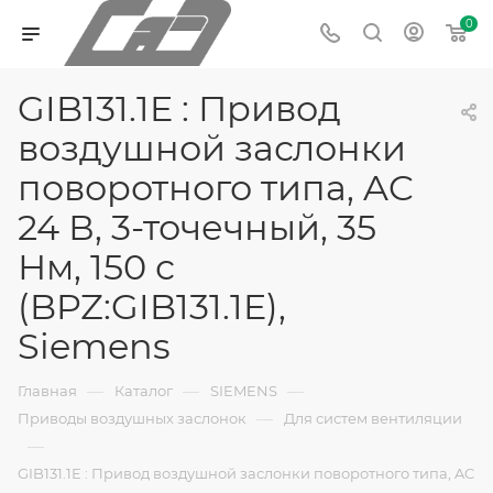
0
GIB131.1E : Привод
воздушной заслонки
поворотного типа, AC
24 В, 3-точечный, 35
Нм, 150 с
(BPZ:GIB131.1E),
Siemens
—
—
—
Главная
Каталог
SIEMENS
—
Приводы воздушных заслонок
Для систем вентиляции
—
GIB131.1E : Привод воздушной заслонки поворотного типа, AC