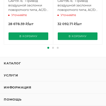
GAP191.1E : Привод
GAP196.1E : Привод
воздушной заслонки
воздушной заслонки
поворотного типа, AC/DC
поворотного типа, AC/DC
24 В, DC 0(2)...10 В /
24 В, DC 0(2)...10 В /
Уточняйте
Уточняйте
0(4)...20 мА, 6 Нм, без
0(4)...20 мА, 6 Нм, без
электронной функции
электронной функции
28 678.59
₽
/шт
32 092.71
₽
/шт
защиты от отказов
защиты от отказов, 2
(BPZ:GAP191.1E), Siemens
переключателя
В КОРЗИНУ
В КОРЗИНУ
(BPZ:GAP196.1E), Siemens
КАТАЛОГ
УСЛУГИ
ИНФОРМАЦИЯ
ПОМОЩЬ