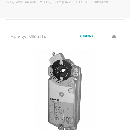
24 В, 3-точечный, 35 Нм, 150 с (BPZ:GIB131.1E), Siemens
Артикул:
GIB131.1E