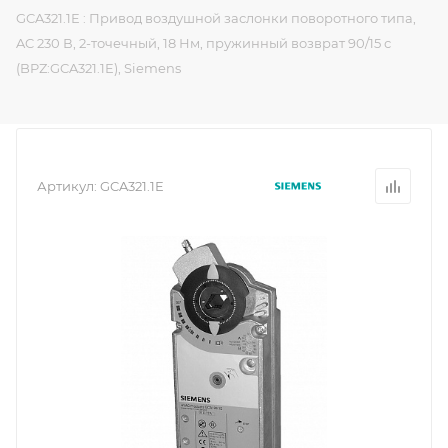
GCA321.1E : Привод воздушной заслонки поворотного типа,
AC 230 В, 2-точечный, 18 Нм, пружинный возврат 90/15 с
(BPZ:GCA321.1E), Siemens
Артикул:
GCA321.1E