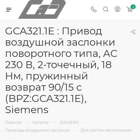
0
GCA321.1E : Привод
воздушной заслонки
поворотного типа, AC
230 В, 2-точечный, 18
Нм, пружинный
возврат 90/15 с
(BPZ:GCA321.1E),
Siemens
—
—
—
Главная
Каталог
SIEMENS
—
Приводы воздушных заслонок
Для систем вентиляции
—