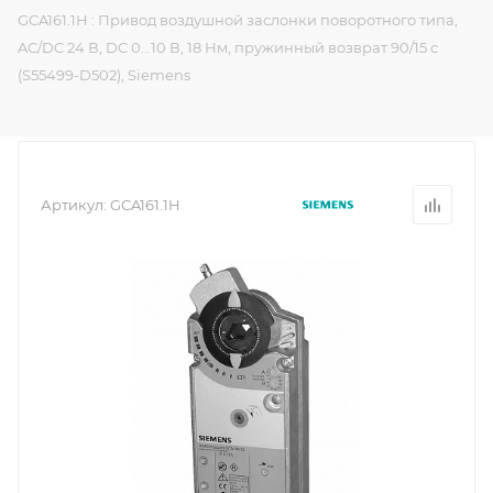
GCA161.1H : Привод воздушной заслонки поворотного типа,
AC/DC 24 В, DC 0...10 В, 18 Нм, пружинный возврат 90/15 с
(S55499-D502), Siemens
Артикул:
GCA161.1H