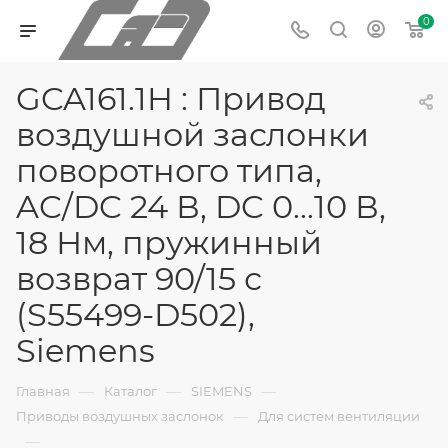
0
GCA161.1H : Привод
воздушной заслонки
поворотного типа,
AC/DC 24 В, DC 0...10 В,
18 Нм, пружинный
возврат 90/15 с
(S55499-D502),
Siemens
—
—
—
Главная
Каталог
SIEMENS
—
Приводы воздушных заслонок
Для систем вентиляции
—