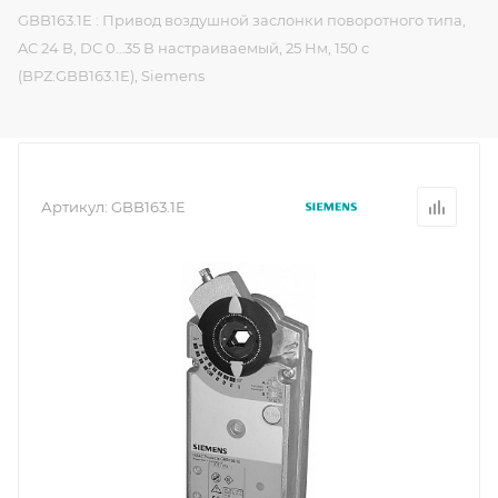
GBB163.1E : Привод воздушной заслонки поворотного типа,
AC 24 В, DC 0…35 В настраиваемый, 25 Нм, 150 с
(BPZ:GBB163.1E), Siemens
Артикул:
GBB163.1E