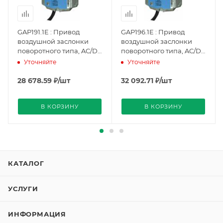
GAP191.1E : Привод
GAP196.1E : Привод
воздушной заслонки
воздушной заслонки
поворотного типа, AC/DC
поворотного типа, AC/DC
24 В, DC 0(2)...10 В /
24 В, DC 0(2)...10 В /
Уточняйте
Уточняйте
0(4)...20 мА, 6 Нм, без
0(4)...20 мА, 6 Нм, без
электронной функции
электронной функции
28 678.59
₽
/шт
32 092.71
₽
/шт
защиты от отказов
защиты от отказов, 2
(BPZ:GAP191.1E), Siemens
переключателя
В КОРЗИНУ
В КОРЗИНУ
(BPZ:GAP196.1E), Siemens
КАТАЛОГ
УСЛУГИ
ИНФОРМАЦИЯ