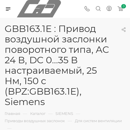
0
GBB163.1E : Привод
воздушной заслонки
поворотного типа, AC
24 В, DC 0…35 В
настраиваемый, 25
Нм, 150 с
(BPZ:GBB163.1E),
Siemens
—
—
—
Главная
Каталог
SIEMENS
—
Приводы воздушных заслонок
Для систем вентиляции
—