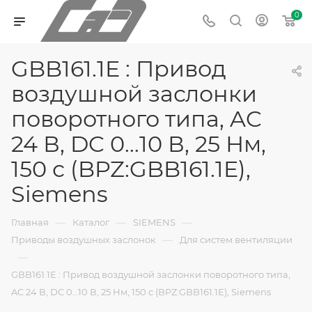
0
GBB161.1E : Привод
воздушной заслонки
поворотного типа, AC
24 В, DC 0…10 В, 25 Нм,
150 с (BPZ:GBB161.1E),
Siemens
—
—
—
Главная
Каталог
SIEMENS
—
Приводы воздушных заслонок
Для систем вентиляции
—
GBB161.1E : Привод воздушной заслонки поворотного типа,
AC 24 В, DC 0…10 В, 25 Нм, 150 с (BPZ:GBB161.1E), Siemens