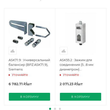
ASK71.9 : Универсальный
ASK55.2 : Зажим для
балансир (BPZ:ASK71.9),
соединения (5...8 мм
Siemens
диаметром)
(BPZ:ASK55.2), Siemens
Уточняйте
Уточняйте
6 782.71
₽
/шт
2 071.23
₽
/шт
В КОРЗИНУ
В КОРЗИНУ