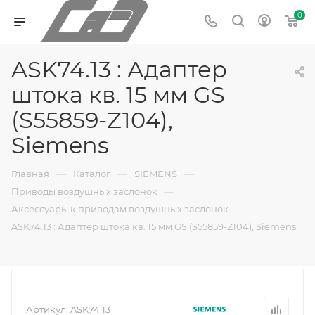
0
ASK74.13 : Адаптер
штока кв. 15 мм GS
(S55859-Z104),
Siemens
—
—
—
Главная
Каталог
SIEMENS
—
Приводы воздушных заслонок
—
Аксессуары к приводам воздушных заслонок
ASK74.13 : Адаптер штока кв. 15 мм GS (S55859-Z104), Siemens
Артикул:
ASK74.13