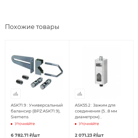
Похожие товары
ASK71.9 : Универсальный
ASK55.2 : Зажим для
балансир (BPZ:ASK71.9),
соединения (5...8 мм
Siemens
диаметром)
(BPZ:ASK55.2), Siemens
Уточняйте
Уточняйте
6 782.71
₽
/шт
2 071.23
₽
/шт