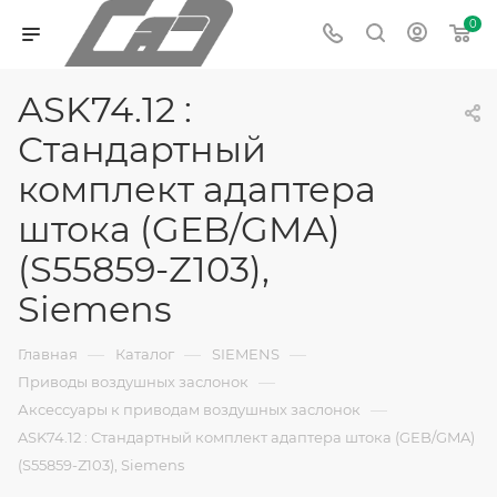
0
ASK74.12 :
Стандартный
комплект адаптера
штока (GEB/GMA)
(S55859-Z103),
Siemens
—
—
—
Главная
Каталог
SIEMENS
—
Приводы воздушных заслонок
—
Аксессуары к приводам воздушных заслонок
ASK74.12 : Стандартный комплект адаптера штока (GEB/GMA)
(S55859-Z103), Siemens