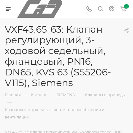
0
VXF43.65-63: Клапан
регулирующий, 3-
ходовой седельный,
фланцевый, PN16,
DN65, KVS 63 (S55206-
V115), Siemens
—
—
—
Главная
Каталог
SIEMENS
Клапаны и приводы
—
Клапаны центральных систем теплоснабжения и
вентиляции
—
VXF43.65-63: Клапан регулирующий, 3-ходовой седельный,