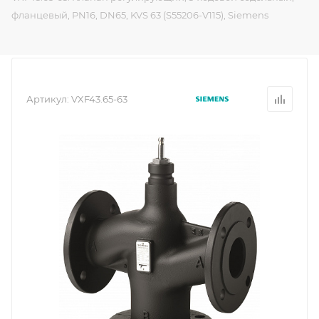
фланцевый, PN16, DN65, KVS 63 (S55206-V115), Siemens
Артикул:
VXF43.65-63