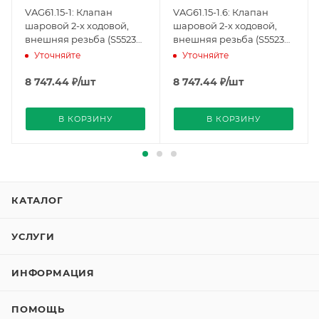
VAG61.15-1: Клапан
VAG61.15-1.6: Клапан
шаровой 2-х ходовой,
шаровой 2-х ходовой,
внешняя резьба (S55230-
внешняя резьба (S55230-
V100), Siemens
V101), Siemens
Уточняйте
Уточняйте
8 747.44
₽
/шт
8 747.44
₽
/шт
В КОРЗИНУ
В КОРЗИНУ
КАТАЛОГ
УСЛУГИ
ИНФОРМАЦИЯ
ПОМОЩЬ