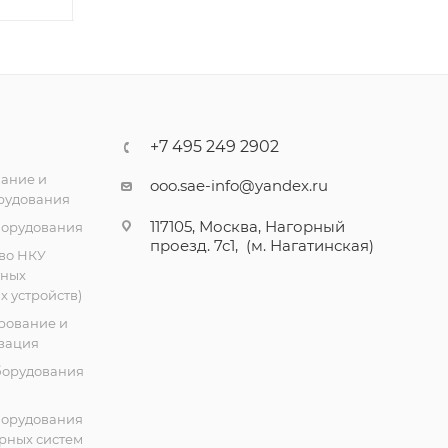
+7 495 249 2902
ание и
ooo.sae-info@yandex.ru
рудования
117105, Москва, Нагорный
борудования
проезд. 7с1, (м. Нагатинская)
во НКУ
тных
 устройств)
рование и
зация
борудования
борудования
рных систем