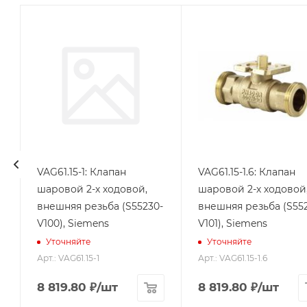
VAG61.15-1: Клапан
VAG61.15-1.6: Клапан
шаровой 2-х ходовой,
шаровой 2-х ходовой
-
внешняя резьба (S55230-
внешняя резьба (S55
V100), Siemens
V101), Siemens
Уточняйте
Уточняйте
Арт.: VAG61.15-1
Арт.: VAG61.15-1.6
8 819.80
₽
/шт
8 819.80
₽
/шт