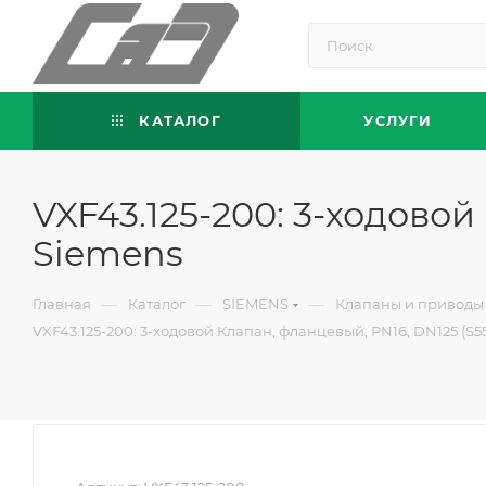
КАТАЛОГ
УСЛУГИ
VXF43.125-200: 3-ходовой
Siemens
—
—
—
Главная
Каталог
SIEMENS
Клапаны и приводы
VXF43.125-200: 3-ходовой Клапан, фланцевый, PN16, DN125 (S5