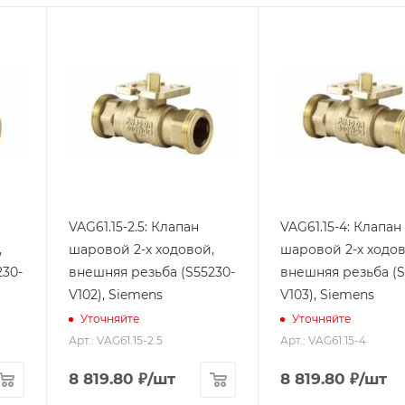
VAG61.15-2.5: Клапан
VAG61.15-4: Клапан
,
шаровой 2-х ходовой,
шаровой 2-х ходов
230-
внешняя резьба (S55230-
внешняя резьба (S
V102), Siemens
V103), Siemens
Уточняйте
Уточняйте
Арт.: VAG61.15-2.5
Арт.: VAG61.15-4
8 819.80
₽
/шт
8 819.80
₽
/шт