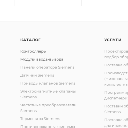
КАТАЛОГ
УСЛУГИ
Контроллеры
Проектиров
подбор обо
Модули ввода-вывода
Поставка о
Панели оператора Siemens
Производст
Датчики Siemens
(Низковоль
Приводы клапанов Siemens
комплектных
Электромагнитные клапаны
Программи
Siemens
диспетчери
Частотные преобразователи
Поставки о
Siemens
Siemens
Термостаты Siemens
Поставка о
для инжене
Противопожарные системы