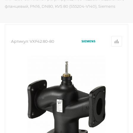
фланцевый, PN16, DN80, KVS 80 (S55204-V140), Siemens
Артикул:
VXF42.80-80