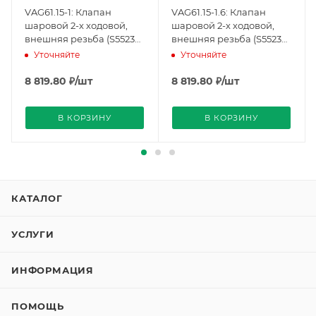
VAG61.15-1: Клапан
VAG61.15-1.6: Клапан
шаровой 2-х ходовой,
шаровой 2-х ходовой,
внешняя резьба (S55230-
внешняя резьба (S55230-
V100), Siemens
V101), Siemens
Уточняйте
Уточняйте
8 819.80
₽
/шт
8 819.80
₽
/шт
В КОРЗИНУ
В КОРЗИНУ
КАТАЛОГ
УСЛУГИ
ИНФОРМАЦИЯ
ПОМОЩЬ