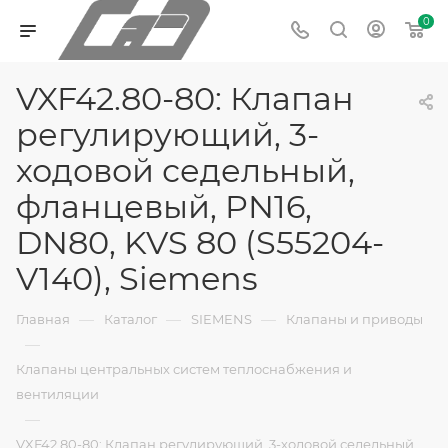
0
VXF42.80-80: Клапан
регулирующий, 3-
ходовой седельный,
фланцевый, PN16,
DN80, KVS 80 (S55204-
V140), Siemens
—
—
—
Главная
Каталог
SIEMENS
Клапаны и приводы
—
Клапаны центральных систем теплоснабжения и
вентиляции
—
VXF42.80-80: Клапан регулирующий, 3-ходовой седельный,