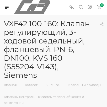
0
VXF42.100-160: Клапан
регулирующий, 3-
ходовой седельный,
фланцевый, PN16,
DN100, KVS 160
(S55204-V143),
Siemens
—
—
—
Главная
Каталог
SIEMENS
Клапаны и приводы
—
Клапаны центральных систем теплоснабжения и
вентиляции