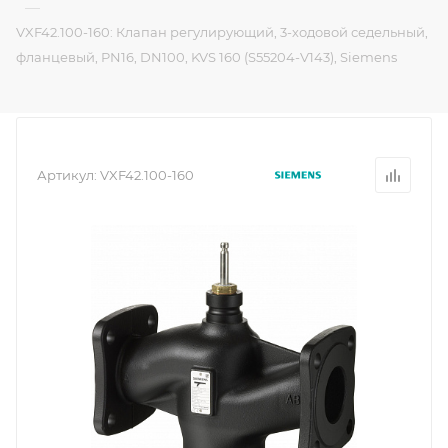
—
VXF42.100-160: Клапан регулирующий, 3-ходовой седельный,
фланцевый, PN16, DN100, KVS 160 (S55204-V143), Siemens
Артикул:
VXF42.100-160