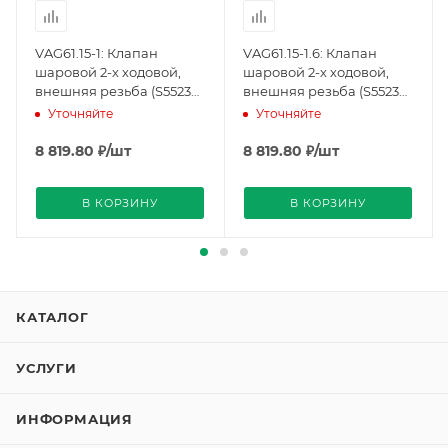
VAG61.15-1: Клапан
VAG61.15-1.6: Клапан
шаровой 2-х ходовой,
шаровой 2-х ходовой,
внешняя резьба (S55230-
внешняя резьба (S55230-
V100), Siemens
V101), Siemens
Уточняйте
Уточняйте
8 819.80
₽
/шт
8 819.80
₽
/шт
В КОРЗИНУ
В КОРЗИНУ
КАТАЛОГ
УСЛУГИ
ИНФОРМАЦИЯ