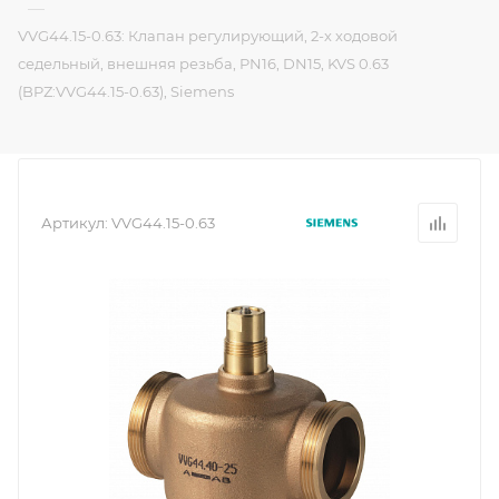
—
VVG44.15-0.63: Клапан регулирующий, 2-х ходовой
седельный, внешняя резьба, PN16, DN15, KVS 0.63
(BPZ:VVG44.15-0.63), Siemens
Артикул:
VVG44.15-0.63