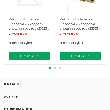
VAG61.15-1: Клапан
VAG61.15-1.6: Клапан
шаровой 2-х ходовой,
шаровой 2-х ходовой,
внешняя резьба (S55230-
внешняя резьба (S55230-
V100), Siemens
V101), Siemens
Уточняйте
Уточняйте
8 819.80
₽
/шт
8 819.80
₽
/шт
В КОРЗИНУ
В КОРЗИНУ
КАТАЛОГ
УСЛУГИ
ИНФОРМАЦИЯ