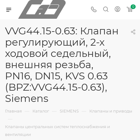
0
VVG44.15-0.63: Клапан
регулирующий, 2-х
ходовой седельный,
внешняя резьба,
PN16, DN15, KVS 0.63
(BPZ:VVG44.15-0.63),
Siemens
—
—
—
Главная
Каталог
SIEMENS
Клапаны и приводы
—
Клапаны центральных систем теплоснабжения и
вентиляции