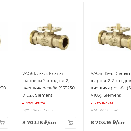
VAG61.15-2.5: Клапан
VAG61.15-4: Клапан
,
шаровой 2-х ходовой,
шаровой 2-х ходов
230-
внешняя резьба (S55230-
внешняя резьба (S
V102), Siemens
V103), Siemens
Уточняйте
Уточняйте
Арт.: VAG61.15-2.5
Арт.: VAG61.15-4
8 703.16
₽
/шт
8 703.16
₽
/шт