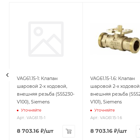
VAG61.15-1: Клапан
VAG61.15-1.6: Клапан
шаровой 2-х ходовой,
шаровой 2-х ходовой
-
внешняя резьба (S55230-
внешняя резьба (S55
V100), Siemens
V101), Siemens
Уточняйте
Уточняйте
Арт.: VAG61.15-1
Арт.: VAG61.15-1.6
8 703.16
₽
/шт
8 703.16
₽
/шт