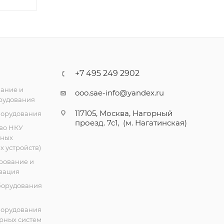
+7 495 249 2902
ание и
ooo.sae-info@yandex.ru
рудования
117105, Москва, Нагорный
борудования
проезд. 7с1, (м. Нагатинская)
во НКУ
тных
 устройств)
рование и
зация
борудования
борудования
рных систем