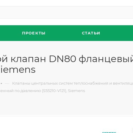
ПРОЕКТЫ
СТАТЬИ
овой клапан DN80 фланцев
Siemens
—
Клапаны центральных систем теплоснабжения и вентиляц
нный по давлению (S55210-V121), Siemens