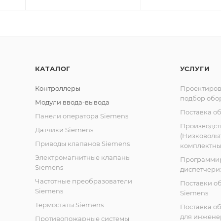
КАТАЛОГ
УСЛУГИ
Контроллеры
Проектиров
подбор обо
Модули ввода-вывода
Поставка о
Панели оператора Siemens
Производст
Датчики Siemens
(Низковоль
Приводы клапанов Siemens
комплектных
Электромагнитные клапаны
Программи
Siemens
диспетчери
Частотные преобразователи
Поставки о
Siemens
Siemens
Термостаты Siemens
Поставка о
для инжене
Противопожарные системы