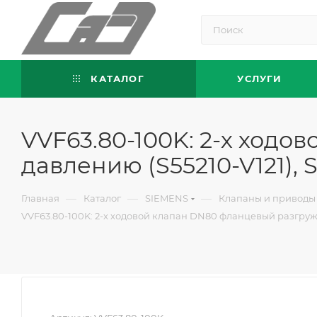
КАТАЛОГ
УСЛУГИ
VVF63.80-100K: 2-х ход
давлению (S55210-V121), 
—
—
—
Главная
Каталог
SIEMENS
Клапаны и приводы
VVF63.80-100K: 2-х ходовой клапан DN80 фланцевый разгруже