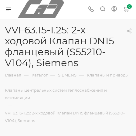
0
VVF63.15-1.25: 2-х
ходовой Клапан DN15
фланцевый (S55210-
V104), Siemens
—
—
—
Главная
Каталог
SIEMENS
Клапаны и приводы
—
Клапаны центральных систем теплоснабжения и
вентиляции
—
VVF63.15-1.25: 2-х ходовой Клапан DN15 фланцевый (S55210-
V104), Siemens