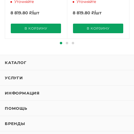
V100), Siemens
V101), Siemens
Уточняйте
Уточняйте
8 819.80
₽
/шт
8 819.80
₽
/шт
В КОРЗИНУ
В КОРЗИНУ
КАТАЛОГ
УСЛУГИ
ИНФОРМАЦИЯ
ПОМОЩЬ
БРЕНДЫ