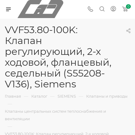
0
VVF53.80-100K:
Клапан
регулирующий, 2-х
ходовой, фланцевый,
седельный (S55208-
V136), Siemens
—
—
—
Главная
Каталог
SIEMENS
Клапаны и приводы
—
Клапаны центральных систем теплоснабжения и
вентиляции
—
VVF53.80-100K: Клапан регулирующий, 2-х ходовой,