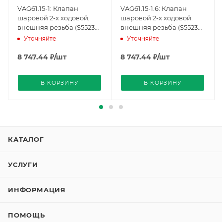
VAG61.15-1: Клапан
VAG61.15-1.6: Клапан
шаровой 2-х ходовой,
шаровой 2-х ходовой,
внешняя резьба (S55230-
внешняя резьба (S55230-
V100), Siemens
V101), Siemens
Уточняйте
Уточняйте
8 747.44
₽
/шт
8 747.44
₽
/шт
В КОРЗИНУ
В КОРЗИНУ
КАТАЛОГ
УСЛУГИ
ИНФОРМАЦИЯ
ПОМОЩЬ