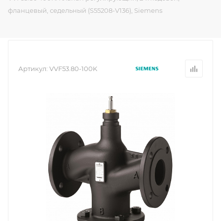
фланцевый, седельный (S55208-V136), Siemens
Артикул:
VVF53.80-100K