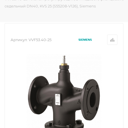
седельный DN40, KVS 25 (S55208-V126), Siemens
Артикул:
VVF53.40-25