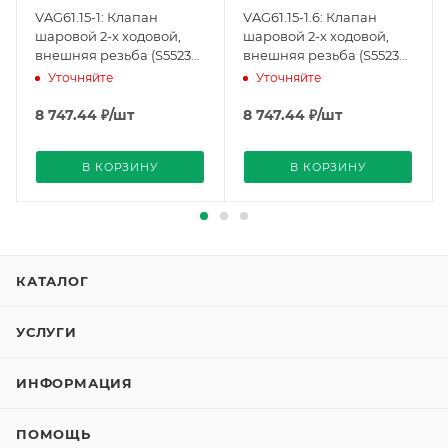
VAG61.15-1: Клапан
VAG61.15-1.6: Клапан
шаровой 2-х ходовой,
шаровой 2-х ходовой,
внешняя резьба (S55230-
внешняя резьба (S55230-
V100), Siemens
V101), Siemens
Уточняйте
Уточняйте
8 747.44
₽
/шт
8 747.44
₽
/шт
В КОРЗИНУ
В КОРЗИНУ
КАТАЛОГ
УСЛУГИ
ИНФОРМАЦИЯ
ПОМОЩЬ