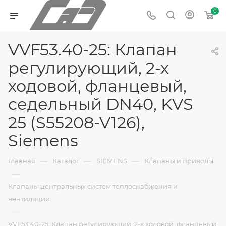
0
VVF53.40-25: Клапан
регулирующий, 2-х
ходовой, фланцевый,
седельный DN40, KVS
25 (S55208-V126),
Siemens
—
—
—
Главная
Каталог
SIEMENS
Клапаны и приводы
—
Клапаны центральных систем теплоснабжения и
вентиляции
—
VVF53.40-25: Клапан регулирующий, 2-х ходовой, фланцевый,