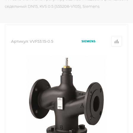
седельный DN15, KVS 0.5 (S55208-V105), Siemens
Артикул:
VVF53.15-0.5