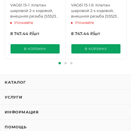
VAG61.15-1: Клапан
VAG61.15-1.6: Клапан
шаровой 2-х ходовой,
шаровой 2-х ходовой,
внешняя резьба (S55230-
внешняя резьба (S55230-
V100), Siemens
V101), Siemens
Уточняйте
Уточняйте
8 747.44
₽
/шт
8 747.44
₽
/шт
В КОРЗИНУ
В КОРЗИНУ
КАТАЛОГ
УСЛУГИ
ИНФОРМАЦИЯ
ПОМОЩЬ