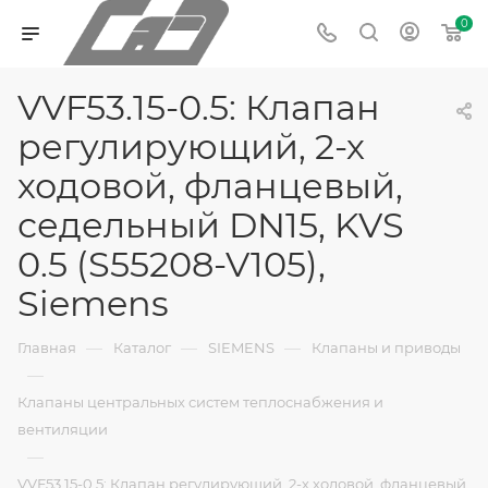
0
VVF53.15-0.5: Клапан
регулирующий, 2-х
ходовой, фланцевый,
седельный DN15, KVS
0.5 (S55208-V105),
Siemens
—
—
—
Главная
Каталог
SIEMENS
Клапаны и приводы
—
Клапаны центральных систем теплоснабжения и
вентиляции
—
VVF53.15-0.5: Клапан регулирующий, 2-х ходовой, фланцевый,