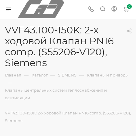
0
VVF43.100-150K: 2-х
ходовой Клапан PN16
comp. (S55206-V120),
Siemens
—
—
—
Главная
Каталог
SIEMENS
Клапаны и приводы
—
Клапаны центральных систем теплоснабжения и
вентиляции
—
VVF43.100-150K: 2-х ходовой Клапан PN16 comp. (S55206-V120),
Siemens