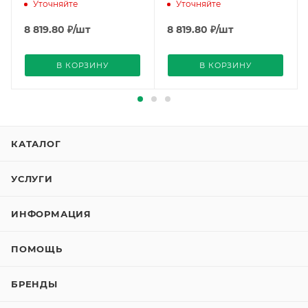
V100), Siemens
V101), Siemens
Уточняйте
Уточняйте
8 819.80
₽
/шт
8 819.80
₽
/шт
В КОРЗИНУ
В КОРЗИНУ
КАТАЛОГ
УСЛУГИ
ИНФОРМАЦИЯ
ПОМОЩЬ
БРЕНДЫ