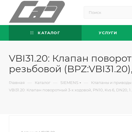
КАТАЛОГ
УСЛУГИ
VBI31.20: Клапан поворотн
резьбовой (BPZ:VBI31.20)
—
—
—
Главная
Каталог
SIEMENS
Клапаны и приводы
VBI31.20: Клапан поворотный 3-х ходовой, PN10, Kvs 6, DN20, 1