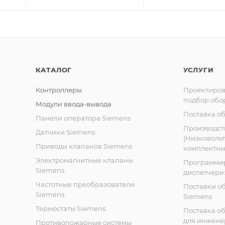
КАТАЛОГ
УСЛУГИ
Контроллеры
Проектиров
подбор обо
Модули ввода-вывода
Поставка о
Панели оператора Siemens
Производст
Датчики Siemens
(Низковоль
Приводы клапанов Siemens
комплектных
Электромагнитные клапаны
Программи
Siemens
диспетчери
Частотные преобразователи
Поставки о
Siemens
Siemens
Термостаты Siemens
Поставка о
для инжене
Противопожарные системы