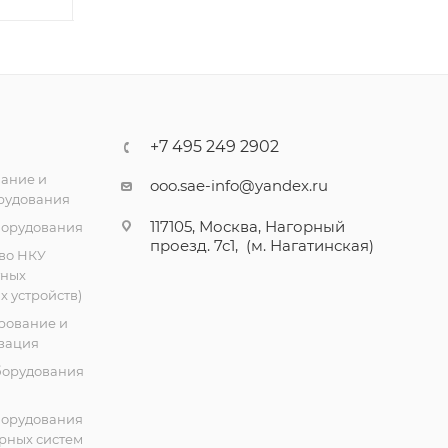
+7 495 249 2902
ание и
ooo.sae-info@yandex.ru
рудования
117105, Москва, Нагорный
борудования
проезд. 7с1, (м. Нагатинская)
во НКУ
тных
 устройств)
рование и
зация
борудования
борудования
рных систем