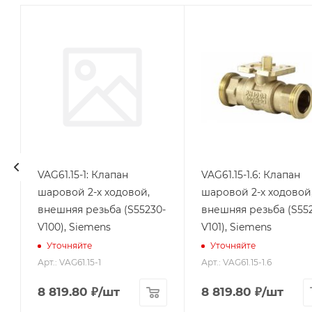
VAG61.15-1: Клапан
VAG61.15-1.6: Клапан
шаровой 2-х ходовой,
шаровой 2-х ходовой
-
внешняя резьба (S55230-
внешняя резьба (S55
V100), Siemens
V101), Siemens
Уточняйте
Уточняйте
Арт.: VAG61.15-1
Арт.: VAG61.15-1.6
8 819.80
₽
/шт
8 819.80
₽
/шт