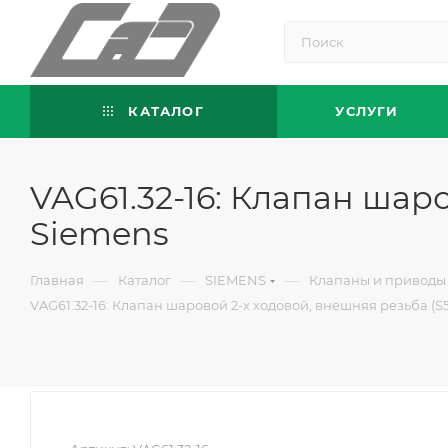
КАТАЛОГ
УСЛУГИ
VAG61.32-16: Клапан шаро
Siemens
—
—
—
Главная
Каталог
SIEMENS
Клапаны и приводы
VAG61.32-16: Клапан шаровой 2-х ходовой, внешняя резьба (S5