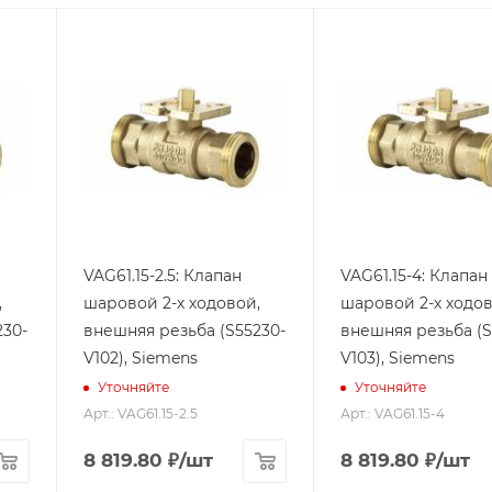
VAG61.15-2.5: Клапан
VAG61.15-4: Клапан
,
шаровой 2-х ходовой,
шаровой 2-х ходов
230-
внешняя резьба (S55230-
внешняя резьба (S
V102), Siemens
V103), Siemens
Уточняйте
Уточняйте
Арт.: VAG61.15-2.5
Арт.: VAG61.15-4
8 819.80
₽
/шт
8 819.80
₽
/шт