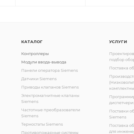
КАТАЛОГ
УСЛУГИ
Контроллеры
Проектиров
подбор обо
Модули ввода-вывода
Поставка о
Панели оператора Siemens
Производст
Датчики Siemens
(Низковоль
Приводы клапанов Siemens
комплектных
Электромагнитные клапаны
Программи
Siemens
диспетчери
Частотные преобразователи
Поставки о
Siemens
Siemens
Термостаты Siemens
Поставка о
для инжене
Противопожарные системы