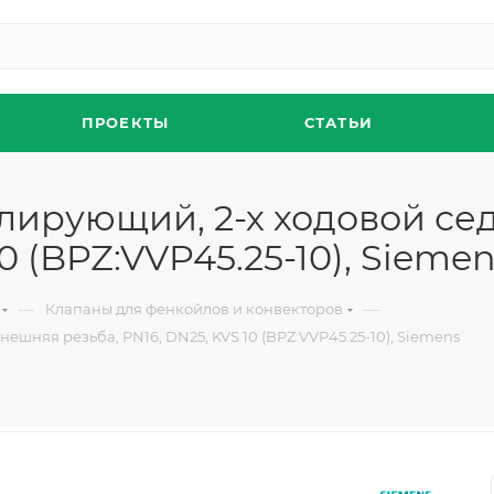
ПРОЕКТЫ
СТАТЬИ
гулирующий, 2-х ходовой с
0 (BPZ:VVP45.25-10), Sieme
—
—
Клапаны для фенкойлов и конвекторов
ешняя резьба, PN16, DN25, KVS 10 (BPZ:VVP45.25-10), Siemens