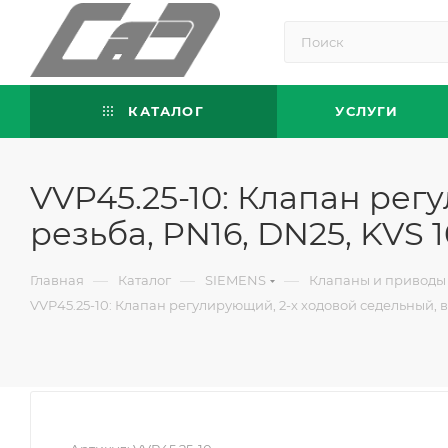
КАТАЛОГ
УСЛУГИ
VVP45.25-10: Клапан ре
резьба, PN16, DN25, KVS 1
—
—
—
Главная
Каталог
SIEMENS
Клапаны и приводы
VVP45.25-10: Клапан регулирующий, 2-х ходовой седельный, вн