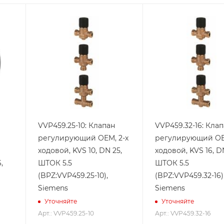
VVP459.25-10: Клапан
VVP459.32-16: Кла
регулирующий OEM, 2-х
регулирующий OE
ходовой, KVS 10, DN 25,
ходовой, KVS 16, D
,
ШТОК 5.5
ШТОК 5.5
(BPZ:VVP459.25-10),
(BPZ:VVP459.32-16)
Siemens
Siemens
Уточняйте
Уточняйте
Арт.: VVP459.25-10
Арт.: VVP459.32-16