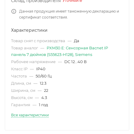
Склад, производителя
Уточняйте
Данная продукция имеет таможенную декларацию и
сертификат соответствия.
Характеристики
Товар снят с производства
—
Да
Товар аналог
—
PXM30.E: Сенсорная Bacnet IP
панель 7 дюймов (S55623-H128), Siemens
Рабочее напряжение
—
DC 12...40 В
Класс IP
—
IP40
Частота
—
50/60 Гц
Длина, см
—
12.3
Ширина, см
—
22
Высота, см
—
4.3
Гарантия
—
1 год
Все характеристики