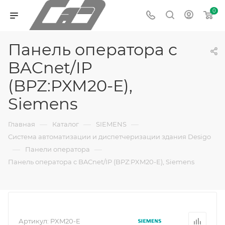
0
Панель оператора с
BACnet/IP
(BPZ:PXM20-E),
Siemens
—
—
—
Главная
Каталог
SIEMENS
Система автоматизации и диспетчеризации здания Desigo
—
—
Панели оператора
Панель оператора с BACnet/IP (BPZ:PXM20-E), Siemens
Артикул:
PXM20-E