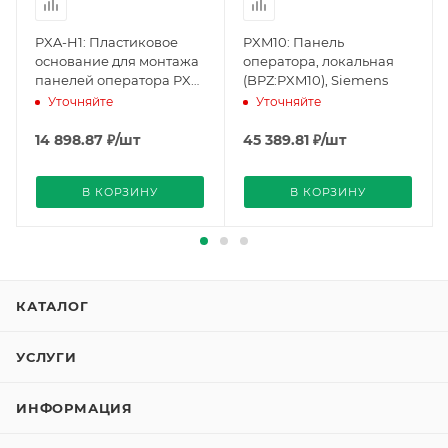
PXA-H1: Пластиковое
PXM10: Панель
основание для монтажа
оператора, локальная
панелей оператора PXM
(BPZ:PXM10), Siemens
(BPZ:PXA-H1), Siemens
Уточняйте
Уточняйте
14 898.87
₽
/шт
45 389.81
₽
/шт
В КОРЗИНУ
В КОРЗИНУ
КАТАЛОГ
УСЛУГИ
ИНФОРМАЦИЯ