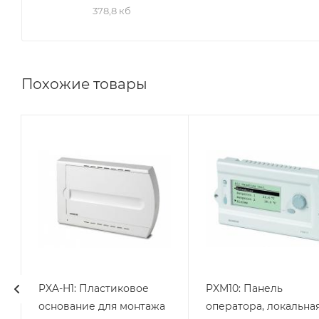
378,8 кб
Похожие товары
Линейка
Линейка
продукции
продукции
Desigo
Desigo
PXA-H1: Пластиковое
PXM10: Панель
основание для монтажа
оператора, локальна