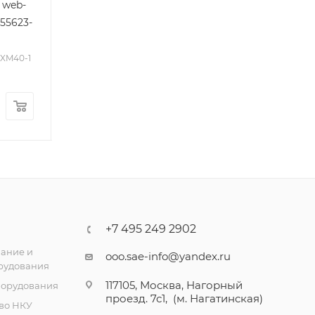
 web-
стандартным
расширенным
55623-
функционалом (S55842-
функционалом 
Z117), Siemens
Z118), Siemens
PXM40-1
Уточняйте
Уточняйте
Арт.: PXG3.W100-1
Арт.: PXG3.W200-1
9.32
₽
/шт
9.32
₽
/шт
+7 495 249 2902
ание и
ooo.sae-info@yandex.ru
рудования
117105, Москва, Нагорный
борудования
проезд. 7с1, (м. Нагатинская)
во НКУ