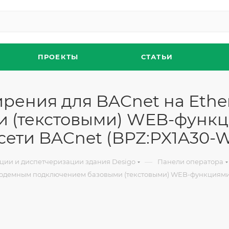
ПРОЕКТЫ
СТАТЬИ
рения для BACnet на Ethe
 (текстовыми) WEB-функц
ети BACnet (BPZ:PX1A30-W
—
ции и диспетчеризации здания Desigo
Панели оператора
 модемным подключением базовыми (текстовыми) WEB-функциями 