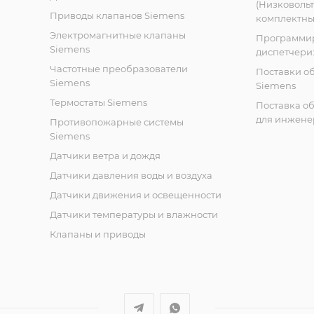
(Низковоль
Приводы клапанов Siemens
комплектных
Электромагнитные клапаны
Программи
Siemens
диспетчери
Частотные преобразователи
Поставки о
Siemens
Siemens
Термостаты Siemens
Поставка о
для инжене
Противопожарные системы
Siemens
Датчики ветра и дождя
Датчики давления воды и воздуха
Датчики движения и освещенности
Датчики температуры и влажности
Клапаны и приводы