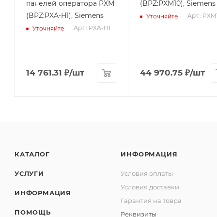
панелей оператора PXM
(BPZ:PXM10), Siemens
(BPZ:PXA-H1), Siemens
Арт.: PXM
Уточняйте
Арт.: PXA-H1
Уточняйте
14 761.31
₽
/шт
44 970.75
₽
/шт
КАТАЛОГ
ИНФОРМАЦИЯ
УСЛУГИ
Условия оплаты
Условия доставки
ИНФОРМАЦИЯ
Гарантия на товра
ПОМОЩЬ
Реквизиты