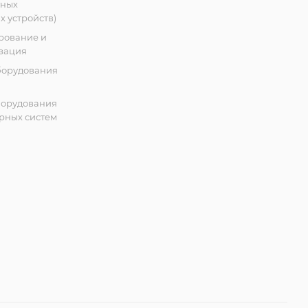
тных
 устройств)
рование и
зация
борудования
борудования
рных систем