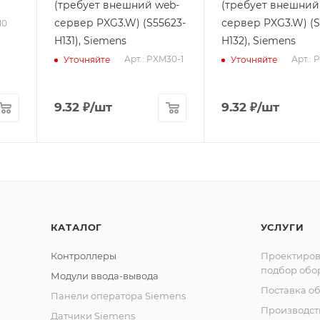
(требует внешний web-
(требует внешний
сервер PXG3.W) (S55623-
сервер PXG3.W) (S
10
H131), Siemens
H132), Siemens
Арт.: PXM30-1
Арт.: 
Уточняйте
Уточняйте
9.32
₽
/шт
9.32
₽
/шт
КАТАЛОГ
УСЛУГИ
Контроллеры
Проектиров
подбор обо
Модули ввода-вывода
Поставка о
Панели оператора Siemens
Производст
Датчики Siemens