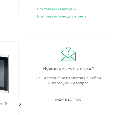
Все товары категории
Все товары бренда Siemens
Линейка
Линейка
продукции
продукции
Desigo
Desigo
Нужна консультация?
Наши специалисты ответят на любой
интересующий вопрос
ЗАДАТЬ ВОПРОС
я IP
PXG3.W100-1: BACnet/IP
PXG3.W200-1: B
Веб-сервер со
Веб-сервер с