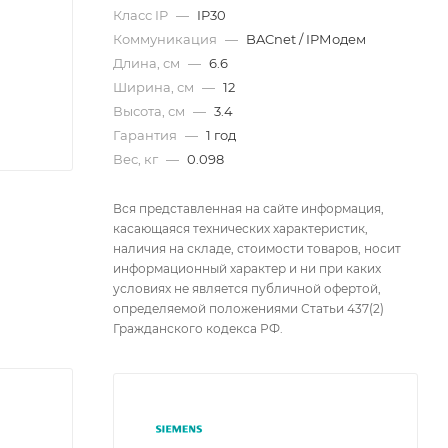
Класс IP
—
IP30
Коммуникация
—
BACnet / IPМодем
Длина, см
—
6.6
Ширина, см
—
12
Высота, см
—
3.4
Гарантия
—
1 год
Вес, кг
—
0.098
Вся представленная на сайте информация,
касающаяся технических характеристик,
наличия на складе, стоимости товаров, носит
информационный характер и ни при каких
условиях не является публичной офертой,
определяемой положениями Статьи 437(2)
Гражданского кодекса РФ.