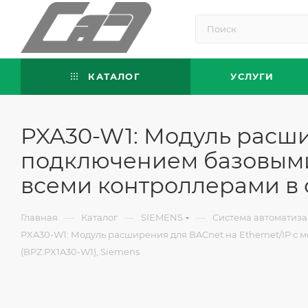
КАТАЛОГ
УСЛУГИ
PXA30-W1: Модуль расши
подключением базовыми
всеми контроллерами в с
—
—
—
Главная
Каталог
SIEMENS
Система автоматиза
PXA30-W1: Модуль расширения для BACnet на Ethernet/IP с
(BPZ:PX1A30-W1), Siemens