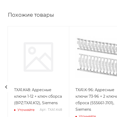
Похожие товары
Линейка
продукции
Desigo
TXA1.K48: Адресные
TXA1.K-96: Адресные
ключи 1-12 + ключ сборса
ключи 73-96 + 2 ключ
(BPZ:TXA1.K12), Siemens
сброса (S55661-J101),
Siemens
Арт.: TXA1.K48
Уточняйте
Уточняйте