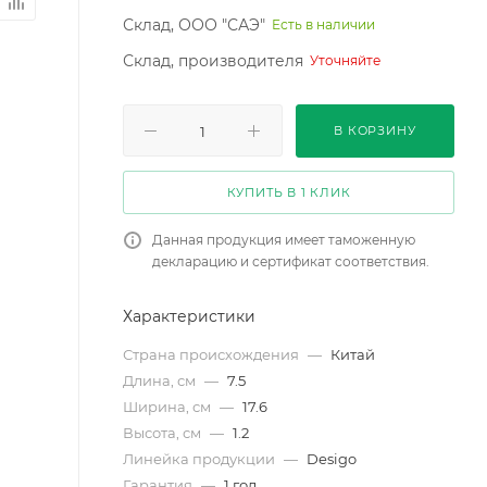
Склад, ООО "САЭ"
Есть в наличии
Склад, производителя
Уточняйте
В КОРЗИНУ
КУПИТЬ В 1 КЛИК
Данная продукция имеет таможенную
декларацию и сертификат соответствия.
Характеристики
Страна происхождения
—
Китай
Длина, см
—
7.5
Ширина, см
—
17.6
Высота, см
—
1.2
Линейка продукции
—
Desigo
Гарантия
—
1 год