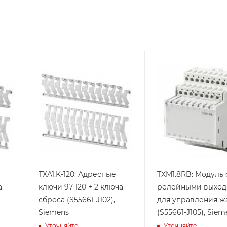
Линейка
Тип
Релейные
продукции
Desigo
входы
Линейка
продукции
Desigo
TXA1.K-120: Адресные
TXM1.8RB: Модуль 
а
ключи 97-120 + 2 ключа
релейными выхо
сброса (S55661-J102),
для управления 
Siemens
(S55661-J105), Siem
Уточняйте
Уточняйте