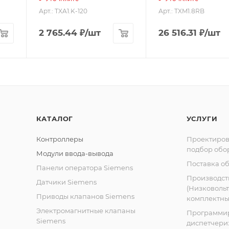
Арт.: TXA1.K-120
Арт.: TXM1.8RB
2 765.44
₽
/шт
26 516.31
₽
/шт
КАТАЛОГ
УСЛУГИ
Контроллеры
Проектиров
подбор обо
Модули ввода-вывода
Поставка о
Панели оператора Siemens
Производст
Датчики Siemens
(Низковоль
Приводы клапанов Siemens
комплектных
Электромагнитные клапаны
Программи
Siemens
диспетчери