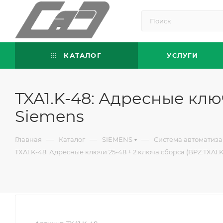
КАТАЛОГ
УСЛУГИ
TXA1.K-48: Адресные ключ
Siemens
—
—
—
Главная
Каталог
SIEMENS
Система автоматиза
TXA1.K-48: Адресные ключи 25-48 + 2 ключа сборса (BPZ:TXA1.K