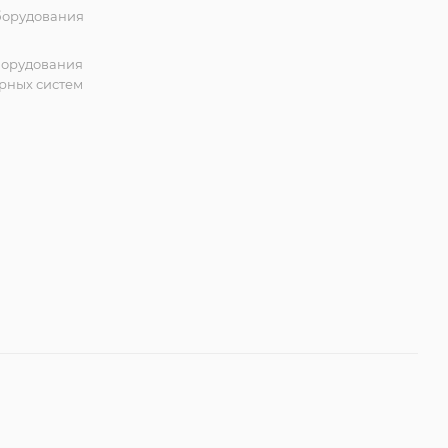
борудования
борудования
рных систем