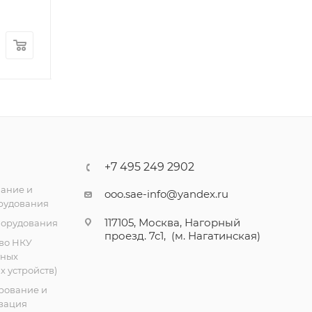
954.06
₽
/шт
9.48
₽
/шт
+7 495 249 2902
ание и
ooo.sae-info@yandex.ru
рудования
117105, Москва, Нагорный
борудования
проезд. 7с1, (м. Нагатинская)
во НКУ
тных
 устройств)
рование и
зация