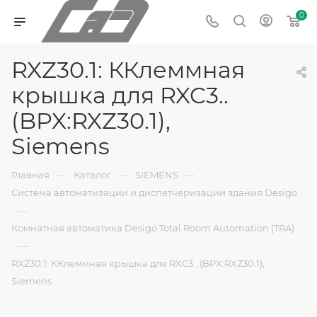
0
RXZ30.1: ККлеммная
крышка для RXC3..
(BPX:RXZ30.1),
Siemens
—
—
—
Главная
Каталог
SIEMENS
Система автоматизации и диспетчеризации здания Desigo
—
Комнатная автоматика Desigo Total Room Automation (TRA)
—
RXZ30.1: ККлеммная крышка для RXC3.. (BPX:RXZ30.1),
Siemens