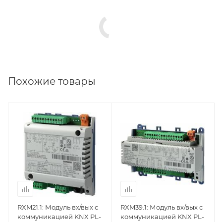
Похожие товары
Линейка продукции
Линейка продукции
Desigo
Desigo
Кол-во тиристорных
Кол-во дискретных
выходов
выходов
4
1
Кол-во дискретных
Кол-во аналоговых
выходов
выходов
3
3
RXM21.1: Модуль вх/вых с
RXM39.1: Модуль вх/вых с
Кол-во дискретных
Кол-во дискретных
коммуникацией KNX PL-
коммуникацией KNX PL-
входов
входов