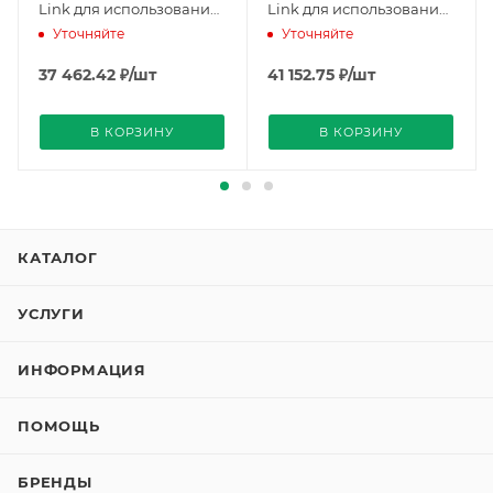
Link для использования
Link для использования
2
4
с контроллерами
с контроллерами
Уточняйте
Уточняйте
PXC3.E7.. (S55376-C104),
PXC3.E7... (S55376-C105),
Siemens
Siemens
37 462.42
₽
/шт
41 152.75
₽
/шт
В КОРЗИНУ
В КОРЗИНУ
КАТАЛОГ
УСЛУГИ
ИНФОРМАЦИЯ
ПОМОЩЬ
БРЕНДЫ