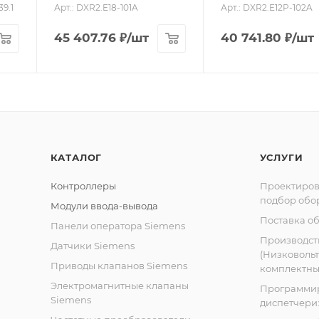
39.1
Арт.: DXR2.E18-101A
Арт.: DXR2.E12P-102A
универсальных
универсальных
вх/вых
вх/вых
45 407.76
₽
/шт
40 741.80
₽
/шт
4
2
КАТАЛОГ
УСЛУГИ
Контроллеры
Проектиров
подбор обо
Модули ввода-вывода
Поставка о
Панели оператора Siemens
Производст
Датчики Siemens
(Низковоль
Приводы клапанов Siemens
комплектных
Электромагнитные клапаны
Программи
Siemens
диспетчери