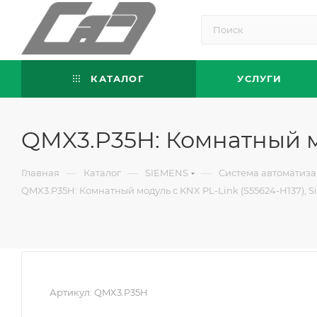
КАТАЛОГ
УСЛУГИ
QMX3.P35H: Комнатный мо
—
—
—
Главная
Каталог
SIEMENS
Система автоматиза
QMX3.P35H: Комнатный модуль с KNX PL-Link (S55624-H137), 
Артикул:
QMX3.P35H