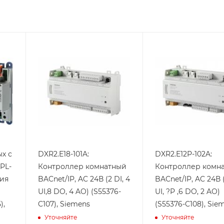
Линейка
Линейка
продукции
продукции
Desigo
Desigo
Кол-во
Кол-во
тиристорных
тиристорных
выходов
выходов
8
6
Кол-во
Кол-во
аналоговых
аналоговых
выходов
выходов
ых с
DXR2.E18-101A:
DXR2.E12P-102A:
4
2
PL-
Контроллер комнатный
Контроллер комн
Кол-во
Кол-во
ния
BACnet/IP, AC 24В (2 DI, 4
BACnet/IP, AC 24В (
дискретных
дискретных
UI,8 DO, 4 AO) (S55376-
UI, ?P ,6 DO, 2 AO)
входов
входов
),
C107), Siemens
(S55376-C108), Sie
2
1
Уточняйте
Уточняйте
Кол-во
Кол-во