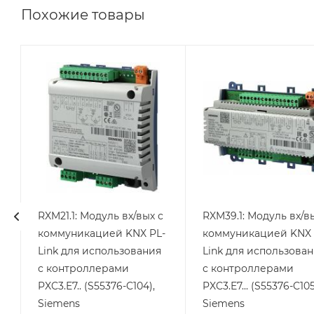
Похожие товары
Линейка
Линейка
продукции
продукции
Desigo
Desigo
Кол-во
Кол-во
тиристорных
дискретных
выходов
выходов
4
1
Кол-во
Кол-во
дискретных
аналоговых
выходов
выходов
RXM21.1: Модуль вх/вых с
RXM39.1: Модуль вх/в
3
3
коммуникацией KNX PL-
коммуникацией KNX 
Кол-во
Кол-во
Link для использования
Link для использова
дискретных
дискретных
с контроллерами
с контроллерами
входов
входов
PXC3.E7.. (S55376-C104),
PXC3.E7... (S55376-C105
2
4
Siemens
Siemens