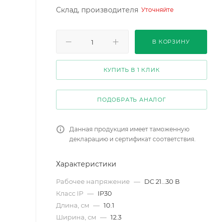
Склад, производителя
Уточняйте
В КОРЗИНУ
КУПИТЬ В 1 КЛИК
ПОДОБРАТЬ АНАЛОГ
Данная продукция имеет таможенную
декларацию и сертификат соответствия.
Характеристики
Рабочее напряжение
—
DC 21…30 В
Класс IP
—
IP30
Длина, см
—
10.1
Ширина, см
—
12.3