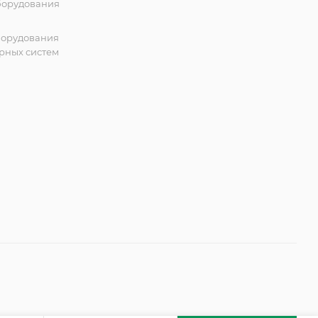
борудования
борудования
рных систем