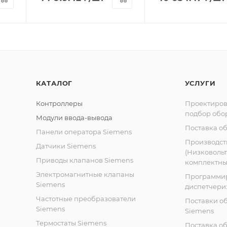
КАТАЛОГ
УСЛУГИ
Контроллеры
Проектиров
подбор обо
Модули ввода-вывода
Поставка о
Панели оператора Siemens
Производст
Датчики Siemens
(Низковоль
Приводы клапанов Siemens
комплектных
Электромагнитные клапаны
Программи
Siemens
диспетчери
Частотные преобразователи
Поставки о
Siemens
Siemens
Термостаты Siemens
Поставка о