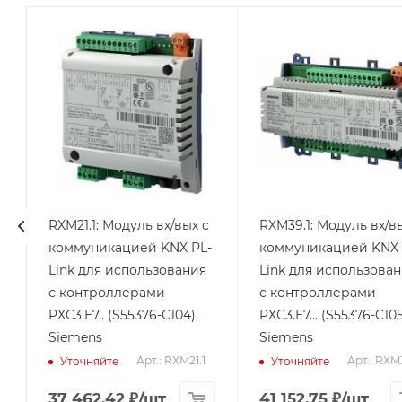
Линейка
Линейка
продукции
продукции
Desigo
Desigo
Кол-во
Кол-во
тиристорных
дискретных
выходов
выходов
4
1
Кол-во
Кол-во
дискретных
аналоговых
выходов
выходов
RXM21.1: Модуль вх/вых с
RXM39.1: Модуль вх/в
3
3
коммуникацией KNX PL-
коммуникацией KNX 
Кол-во
Кол-во
Link для использования
Link для использова
дискретных
дискретных
с контроллерами
с контроллерами
входов
входов
PXC3.E7.. (S55376-C104),
PXC3.E7... (S55376-C105
2
4
Siemens
Siemens
Арт.: RXM21.1
Арт.: RXM
Уточняйте
Уточняйте
37 462.42
₽
/шт
41 152.75
₽
/шт