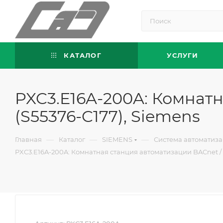
КАТАЛОГ
УСЛУГИ
PXC3.E16A-200A: Комнатн
(S55376-C177), Siemens
—
—
—
Главная
Каталог
SIEMENS
Система автоматиза
PXC3.E16A-200A: Комнатная станция автоматизации BACnet / IP