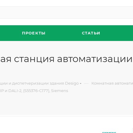
ПРОЕКТЫ
СТАТЬИ
ая станция автоматизации B
—
ции и диспетчеризации здания Desigo
Комнатная автоматик
 и DALI-2, (S55376-C177), Siemens