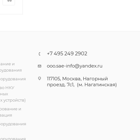
Кол-во
универсальных
вх/вых
2
+7 495 249 2902
ание и
ooo.sae-info@yandex.ru
рудования
117105, Москва, Нагорный
борудования
проезд. 7с1, (м. Нагатинская)
во НКУ
тных
 устройств)
рование и
зация
борудования
борудования