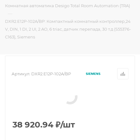
Комнатная автоматика Desigo Total Room Automation (TRA)
—
DXR2.E12P-102A/BP: Компактный комнатный контроллер,24
V, DIN, 1 DI, 2 UI, 2 AO, 6 triac, датчик перепада, 30 т.д (S55376-
C163), Siemens
Артикул:
DXR2.E12P-102A/BP
38 920.94
₽
/шт