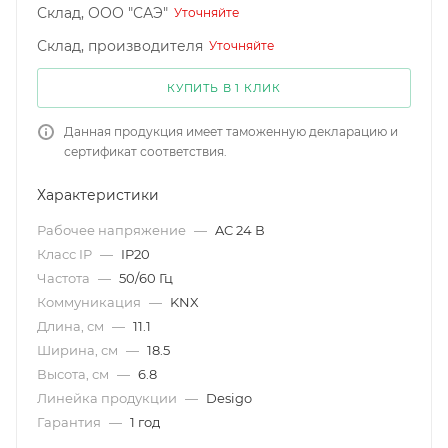
Склад, ООО "САЭ"
Уточняйте
Склад, производителя
Уточняйте
КУПИТЬ В 1 КЛИК
Данная продукция имеет таможенную декларацию и
сертификат соответствия.
Характеристики
Рабочее напряжение
—
AC 24 В
Класс IP
—
IP20
Частота
—
50/60 Гц
Коммуникация
—
KNX
Длина, см
—
11.1
Ширина, см
—
18.5
Высота, см
—
6.8
Линейка продукции
—
Desigo
Гарантия
—
1 год