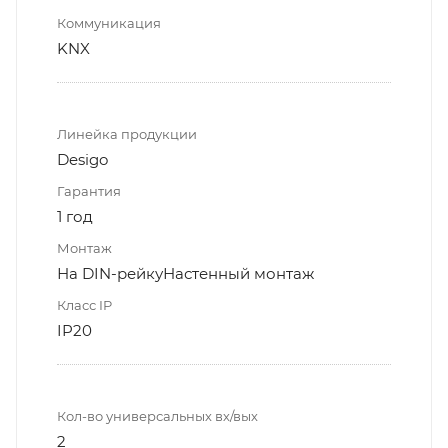
Коммуникация
KNX
Линейка продукции
Desigo
Гарантия
1 год
Монтаж
На DIN-рейкуНастенный монтаж
Класс IP
IP20
Кол-во универсальных вх/вых
2