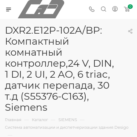
0
DXR2.E12P-102A/BP:
Компактный
комнатный
контроллер,24 V, DIN,
1 DI, 2 UI, 2 AO, 6 triac,
датчик перепада, 30
т.д (S55376-C163),
Siemens
—
—
—
Главная
Каталог
SIEMENS
Система автоматизации и диспетчеризации здания Desigo
—